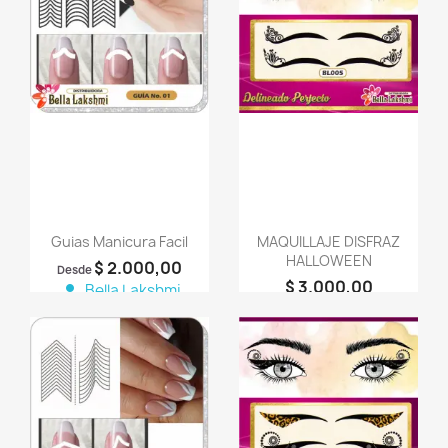
favorite_border
favorite_border
Guias Manicura Facil
MAQUILLAJE DISFRAZ
HALLOWEEN
$ 2.000,00
Desde
$ 3.000,00
person
Bella Lakshmi
person
Bella Lakshmi
favorite_border
favorite_border