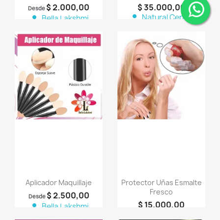
$ 2.000,00
$ 35.000,00
Desde
person
Natural Center
person
Bella Lakshmi
Productos Naturales
favorite_border
favorite_border
Aplicador Maquillaje
Protector Uñas Esmalte
Fresco
$ 2.500,00
Desde
$ 15.000,00
person
Bella Lakshmi
person
Bella Lakshmi