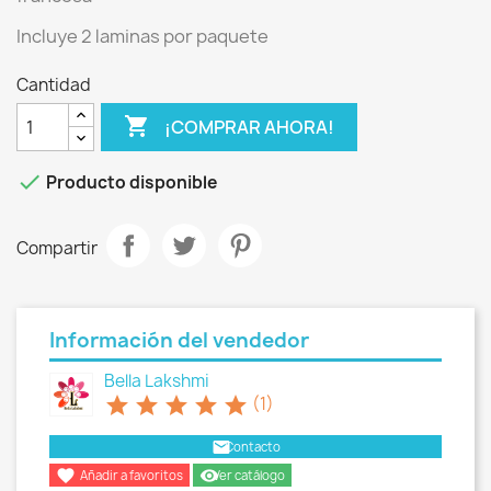
Incluye 2 laminas por paquete
Cantidad

¡COMPRAR AHORA!

Producto disponible
Compartir
Información del vendedor
Bella Lakshmi
star
star
star
star
star
(1)
email
Contacto

remove_red_eye
Añadir a favoritos
Ver catálogo