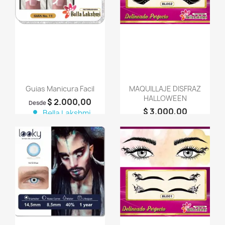
Guias Manicura Facil
MAQUILLAJE DISFRAZ
HALLOWEEN
$ 2.000,00
Desde
$ 3.000,00
person
Bella Lakshmi
person
Bella Lakshmi
favorite_border
favorite_border