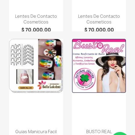
Lentes De Contacto
Lentes De Contacto
Cosmeticos
Cosmeticos
$ 70.000,00
$ 70.000,00
person
person
LOOKY
LOOKY
COSMETICOS
COSMETICOS
favorite_border
favorite_border
Guias Manicura Facil
BUSTO REAL