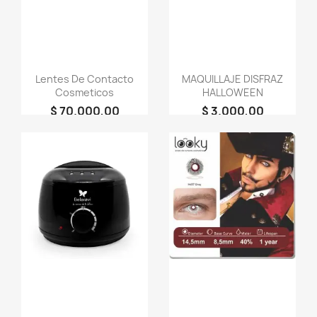
Lentes De Contacto
MAQUILLAJE DISFRAZ
Cosmeticos
HALLOWEEN
$ 70.000,00
$ 3.000,00
person
person
LOOKY
Bella Lakshmi
COSMETICOS
favorite_border
favorite_border