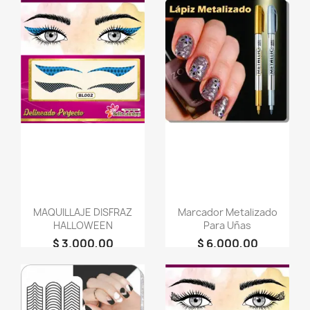
favorite_border
favorite_border
MAQUILLAJE DISFRAZ
Marcador Metalizado
HALLOWEEN
Para Uñas
$ 3.000,00
$ 6.000,00
person
person
Bella Lakshmi
Bella Lakshmi