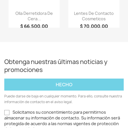
Olla Derretidora De
Lentes De Contacto
Cera...
Cosmeticos
$ 66.500,00
$ 70.000,00
person
person
Tienda Oficial
LOOKY
Aquilotiene
COSMETICOS
Obtenga nuestras últimas noticias y
promociones
Puede darse de baja en cualquier momento. Para ello, consulte nuestra
información de contacto en el aviso legal.
Solicitamos su concentimiento para permitirnos
almacenar su información de contacto. Su información será
protegida de acuerdo a las normas vigentes de protección