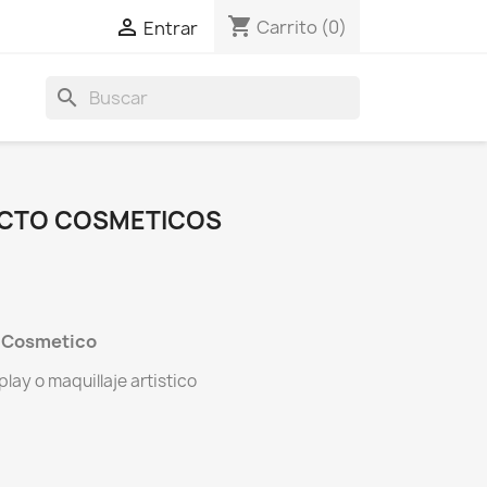
shopping_cart

Carrito
(0)
Entrar
search
ACTO COSMETICOS
o Cosmetico
lay o maquillaje artistico