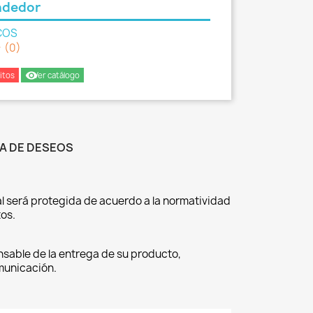
ndedor
COS
er
(0)
remove_red_eye
itos
Ver catálogo
TA DE DESEOS
l será protegida de acuerdo a la normatividad
os.
nsable de la entrega de su producto,
omunicación.