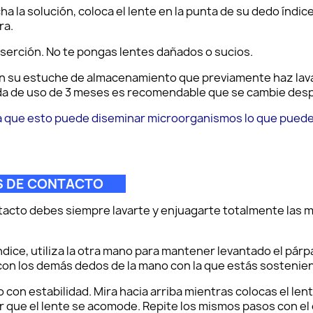
ha la solución, coloca el lente en la punta de su dedo índic
ra.
nserción. No te pongas lentes dañados o sucios.
en su estuche de almacenamiento que previamente haz lava
vida de uso de 3 meses es recomendable que se cambie desp
a que esto puede diseminar microorganismos lo que puede
TES DE CONTACTO
ntacto debes siempre lavarte y enjuagarte totalmente las
ndice, utiliza la otra mano para mantener levantado el párp
 con los demás dedos de la mano con la que estás sostenien
o con estabilidad. Mira hacia arriba mientras colocas el len
r que el lente se acomode. Repite los mismos pasos con el 