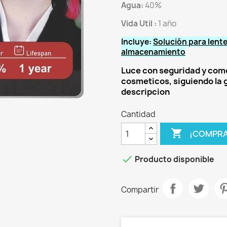
Agua:
40%
Vida Util :
1 año
Incluye:
Solución para lent
almacenamiento
Luce con seguridad y como
cosmeticos, siguiendo la g
descripcion
Cantidad

¡COMPRA

Producto disponible
Compartir