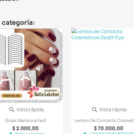
 categoría:
favorite_border
fav
Vista rápida
Vista rápida


Guias Manicura Facil
Lentes De Contacto Cosmet
$ 2.000,00
$ 70.000,00