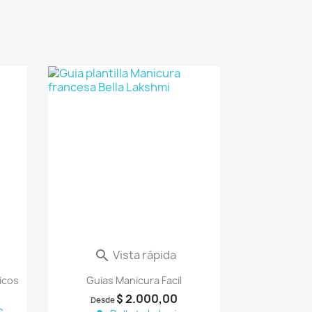
orite_border
favorite_border
Vista rápida

icos
Guias Manicura Facil
$ 2.000,00
Desde