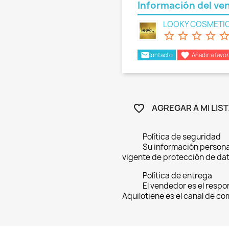
Información del ve
LOOKY COSMETI
star_border
star_border
star_border
star_border
star_bord
email

Contacto
Añadir a favor
AGREGAR A MI LIS
favorite_border
Política de seguridad
Su información persona
vigente de protección de dat
Política de entrega
El vendedor es el respo
Aquilotiene es el canal de c