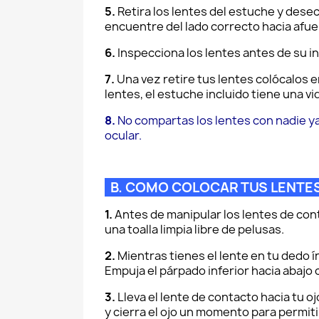
5.
Retira los lentes del estuche y desec
encuentre del lado correcto hacia afue
6.
Inspecciona los lentes antes de su i
7.
Una vez retire tus lentes colócalos 
lentes, el estuche incluido tiene una 
8.
No compartas los lentes con nadie y
ocular.
B. COMO COLOCAR TUS LEN
1.
Antes de manipular los lentes de co
una toalla limpia libre de pelusas.
2.
Mientras tienes el lente en tu dedo í
Empuja el párpado inferior hacia abajo
3.
Lleva el lente de contacto hacia tu oj
y cierra el ojo un momento para permiti