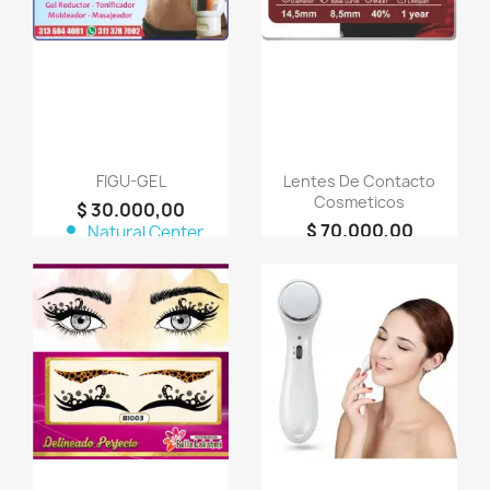
FIGU-GEL
Lentes De Contacto
Cosmeticos
$ 30.000,00
$ 70.000,00
person
Natural Center
person
LOOKY
Productos Naturales
COSMETICOS
favorite_border
favorite_border