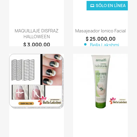
SÓLO EN LÍNEA
MAQUILLAJE DISFRAZ
Masajeador Ionico Facial
HALLOWEEN
$ 25.000,00
$ 3.000,00
person
Bella Lakshmi
person
Bella Lakshmi
favorite_border
favorite_border