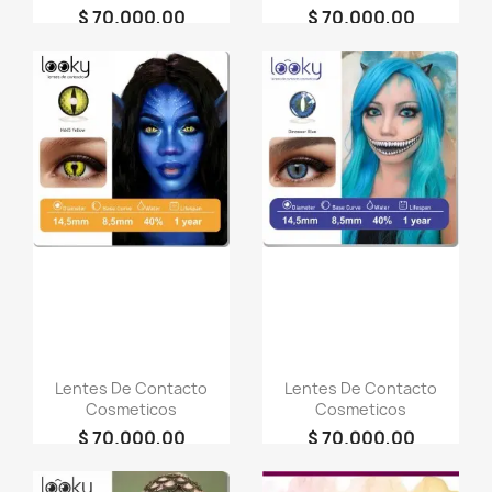
$ 70.000,00
$ 70.000,00
person
person
LOOKY
LOOKY
COSMETICOS
COSMETICOS
favorite_border
favorite_border
Lentes De Contacto
Lentes De Contacto
Cosmeticos
Cosmeticos
$ 70.000,00
$ 70.000,00
person
person
LOOKY
LOOKY
COSMETICOS
COSMETICOS