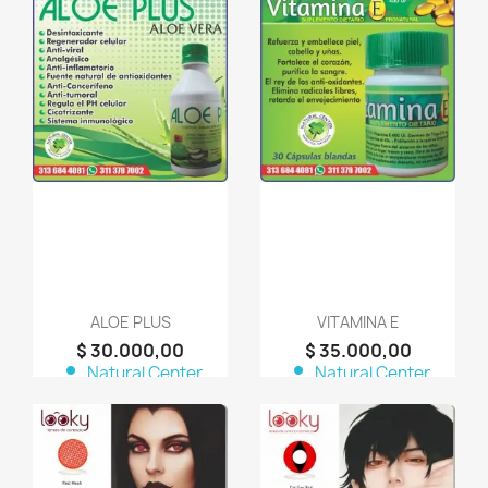
favorite_border
favorite_border
ALOE PLUS
VITAMINA E
$ 30.000,00
$ 35.000,00
person
person
Natural Center
Natural Center
Productos Naturales
Productos Naturales