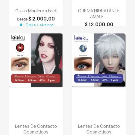
Guias Manicura Facil
CREMA HIDRATANTE
AMALFI...
$ 2.000,00
Desde
$ 12.000,00
person
Bella Lakshmi
person
Bella Lakshmi
favorite_border
favorite_border
Lentes De Contacto
Lentes De Contacto
Cosmeticos
Cosmeticos