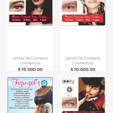
favorite_border
favorite_border
Lentes De Contacto
Lentes De Contacto
Cosmeticos
Cosmeticos
$ 70.000,00
$ 70.000,00
person
person
LOOKY
LOOKY
COSMETICOS
COSMETICOS
favorite_border
favorite_border