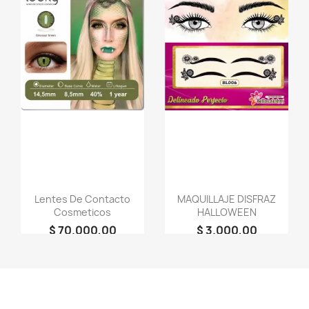
favorite_border
favorite_border
Lentes De Contacto
MAQUILLAJE DISFRAZ
Cosmeticos
HALLOWEEN
$ 70.000,00
$ 3.000,00
person
person
LOOKY
Bella Lakshmi
COSMETICOS