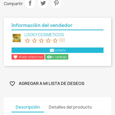
Compartir
Información del vendedor
LOOKY COSMETICOS
star_border
star_border
star_border
star_border
star_border
(0)
email
Contacto

remove_red_eye
Añadir a favoritos
Ver catálogo
AGREGAR A MI LISTA DE DESEOS
favorite_border
Descripción
Detalles del producto