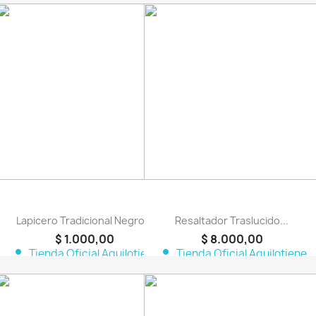
favorite_border
favorite_border
Lapicero Tradicional Negro...
Resaltador Traslucido...
$ 1.000,00
$ 8.000,00
person
person
Tienda Oficial Aquilotiene
Tienda Oficial Aquilotiene