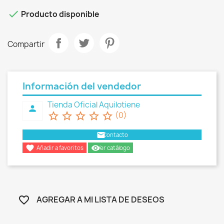

Producto disponible
Compartir
Información del vendedor
Tienda Oficial Aquilotiene
person
star_border
star_border
star_border
star_border
star_border
(0)
email
Contacto

remove_red_eye
Añadir a favoritos
Ver catálogo
AGREGAR A MI LISTA DE DESEOS
favorite_border