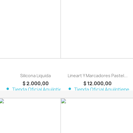
favorite_border
favorite_border
Silicona Liquida
Lineart Y Marcadores Pastel...
$ 2.000,00
$ 12.000,00
person
person
Tienda Oficial Aquilotiene
Tienda Oficial Aquilotiene
favorite_border
favorite_border