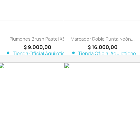
Plumones Brush Pastel X6
Marcador Doble Punta Neón...
$ 9.000,00
$ 16.000,00
person
person
Tienda Oficial Aquilotiene
Tienda Oficial Aquilotiene
favorite_border
favorite_border