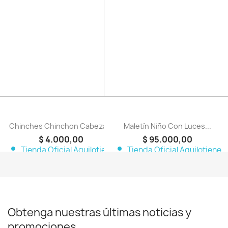
favorite_border
favorite_border
Chinches Chinchon Cabeza...
Maletín Niño Con Luces...
$ 4.000,00
$ 95.000,00
person
person
Tienda Oficial Aquilotiene
Tienda Oficial Aquilotiene
Obtenga nuestras últimas noticias y
promociones