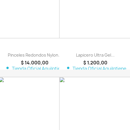
Pinceles Redondos Nylon...
Lapicero Ultra Gel...
$ 14.000,00
$ 1.200,00
person
person
Tienda Oficial Aquilotiene
Tienda Oficial Aquilotiene
favorite_border
favorite_border