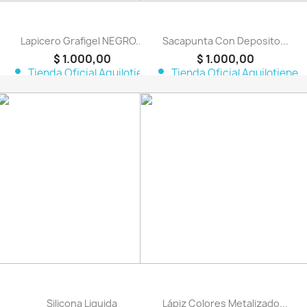
Lapicero Grafigel NEGRO...
Sacapunta Con Deposito...
$ 1.000,00
$ 1.000,00
person
person
Tienda Oficial Aquilotiene
Tienda Oficial Aquilotiene
favorite_border
favorite_border
Silicona Liquida
Lápiz Colores Metalizado...