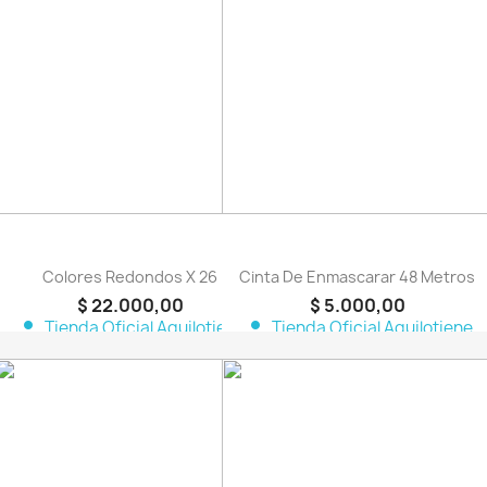
favorite_border
favorite_border
Colores Redondos X 26
Cinta De Enmascarar 48 Metros
$ 22.000,00
$ 5.000,00
person
person
Tienda Oficial Aquilotiene
Tienda Oficial Aquilotiene
favorite_border
favorite_border