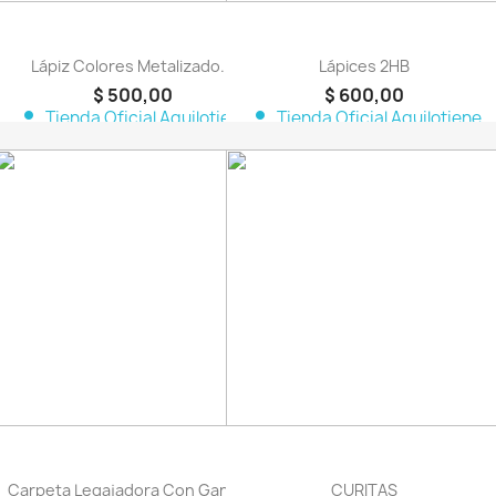
Lápiz Colores Metalizado...
Lápices 2HB
$ 500,00
$ 600,00
person
person
Tienda Oficial Aquilotiene
Tienda Oficial Aquilotiene
favorite_border
favorite_border
Carpeta Legajadora Con Gancho
CURITAS