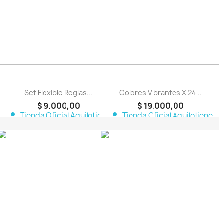
Set Flexible Reglas...
Colores Vibrantes X 24...
$ 9.000,00
$ 19.000,00
person
person
Tienda Oficial Aquilotiene
Tienda Oficial Aquilotiene
favorite_border
favorite_border