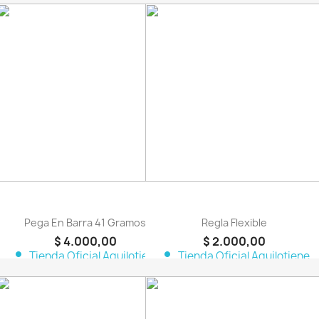
favorite_border
favorite_border
Pega En Barra 41 Gramos
Regla Flexible
$ 4.000,00
$ 2.000,00
person
person
Tienda Oficial Aquilotiene
Tienda Oficial Aquilotiene