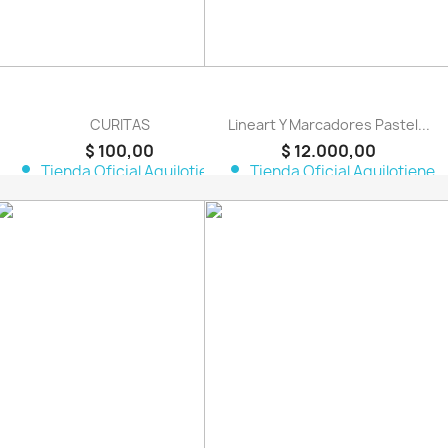
CURITAS
Lineart Y Marcadores Pastel...
$ 100,00
$ 12.000,00
person
person
Tienda Oficial Aquilotiene
Tienda Oficial Aquilotiene
favorite_border
favorite_border