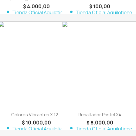
$ 4.000,00
$ 100,00
person
person
Tienda Oficial Aquilotiene
Tienda Oficial Aquilotiene
favorite_border
favorite_border
Colores Vibrantes X 12...
Resaltador Pastel X4
$ 10.000,00
$ 8.000,00
person
person
Tienda Oficial Aquilotiene
Tienda Oficial Aquilotiene