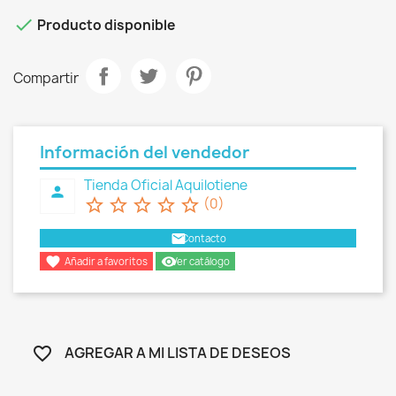

Producto disponible
Compartir
Información del vendedor
Tienda Oficial Aquilotiene
person
star_border
star_border
star_border
star_border
star_border
(0)
email
Contacto

remove_red_eye
Añadir a favoritos
Ver catálogo
AGREGAR A MI LISTA DE DESEOS
favorite_border