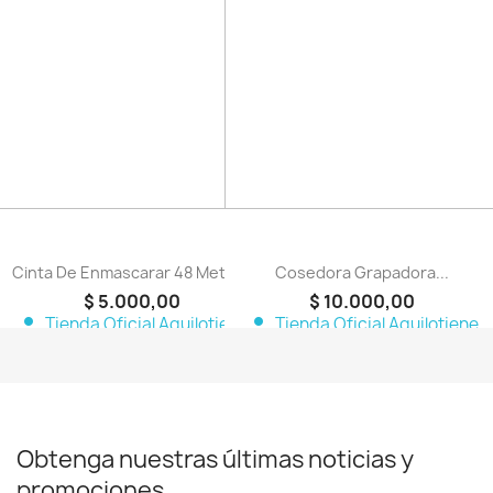
favorite_border
favorite_border
Cinta De Enmascarar 48 Metros
Cosedora Grapadora...
$ 5.000,00
$ 10.000,00
person
person
Tienda Oficial Aquilotiene
Tienda Oficial Aquilotiene
Obtenga nuestras últimas noticias y
promociones