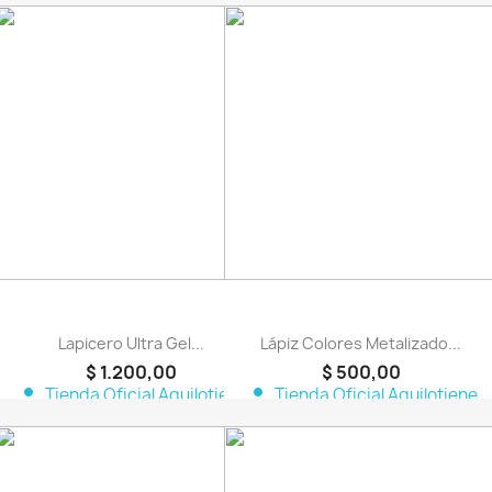
favorite_border
favorite_border
Lapicero Ultra Gel...
Lápiz Colores Metalizado...
$ 1.200,00
$ 500,00
person
person
Tienda Oficial Aquilotiene
Tienda Oficial Aquilotiene