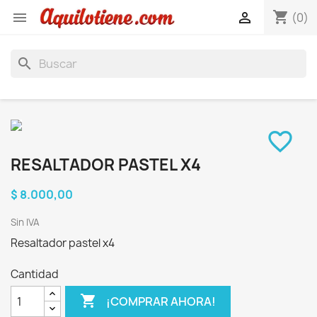
shopping_cart


(0)
search
favorite_border
RESALTADOR PASTEL X4
$ 8.000,00
Sin IVA
Resaltador pastel x4
Cantidad

¡COMPRAR AHORA!