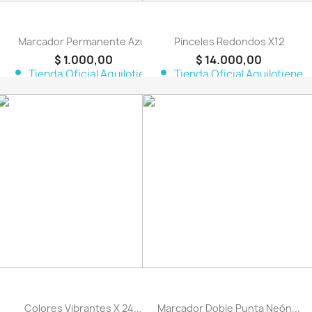
Marcador Permanente Azul
Pinceles Redondos X12
$ 1.000,00
$ 14.000,00
person
person
Tienda Oficial Aquilotiene
Tienda Oficial Aquilotiene
favorite_border
favorite_border
Colores Vibrantes X 24...
Marcador Doble Punta Neón...