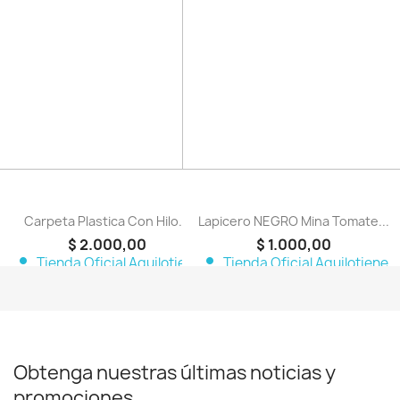
favorite_border
favorite_border
Carpeta Plastica Con Hilo...
Lapicero NEGRO Mina Tomate...
$ 2.000,00
$ 1.000,00
person
person
Tienda Oficial Aquilotiene
Tienda Oficial Aquilotiene
Obtenga nuestras últimas noticias y
promociones