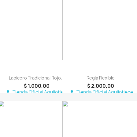
favorite_border
favorite_border
Lapicero Tradicional Rojo...
Regla Flexible
$ 1.000,00
$ 2.000,00
person
person
Tienda Oficial Aquilotiene
Tienda Oficial Aquilotiene
favorite_border
favorite_border