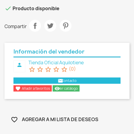

Producto disponible
Compartir
Información del vendedor
Tienda Oficial Aquilotiene
person
star_border
star_border
star_border
star_border
star_border
(0)
email
Contacto

remove_red_eye
Añadir a favoritos
Ver catálogo
AGREGAR A MI LISTA DE DESEOS
favorite_border