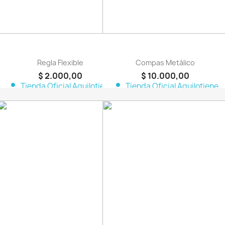
Regla Flexible
Compas Metálico
$ 2.000,00
$ 10.000,00
person
person
Tienda Oficial Aquilotiene
Tienda Oficial Aquilotiene
favorite_border
favorite_border