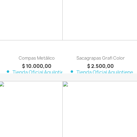
Compas Metálico
Sacagrapas Grafi Color
$ 10.000,00
$ 2.500,00
person
person
Tienda Oficial Aquilotiene
Tienda Oficial Aquilotiene
favorite_border
favorite_border