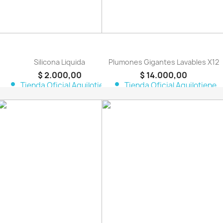
Silicona Liquida
Plumones Gigantes Lavables X12
$ 2.000,00
$ 14.000,00
person
person
Tienda Oficial Aquilotiene
Tienda Oficial Aquilotiene
favorite_border
favorite_border