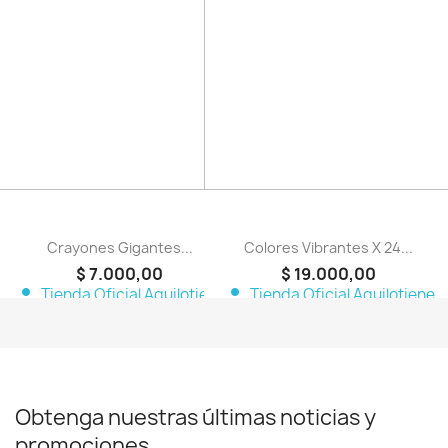
favorite_border
favorite_border
Crayones Gigantes...
Colores Vibrantes X 24...
$ 7.000,00
$ 19.000,00
person
person
Tienda Oficial Aquilotiene
Tienda Oficial Aquilotiene
Obtenga nuestras últimas noticias y
promociones