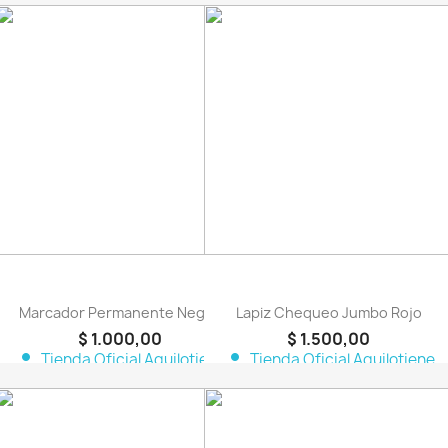
favorite_border
favorite_border
Marcador Permanente Negro
Lapiz Chequeo Jumbo Rojo
$ 1.000,00
$ 1.500,00
person
person
Tienda Oficial Aquilotiene
Tienda Oficial Aquilotiene