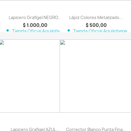
Lapicero Grafigel NEGRO...
Lápiz Colores Metalizado...
$ 1.000,00
$ 500,00
person
person
Tienda Oficial Aquilotiene
Tienda Oficial Aquilotiene
favorite_border
favorite_border
Lapicero Grafigel AZUL...
Corrector Blanco Punta Fina...