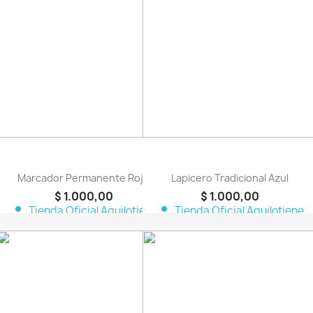
favorite_border
favorite_border
Marcador Permanente Rojo
Lapicero Tradicional Azul
$ 1.000,00
$ 1.000,00
person
person
Tienda Oficial Aquilotiene
Tienda Oficial Aquilotiene
favorite_border
favorite_border