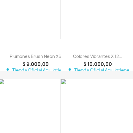
Plumones Brush Neón X6
Colores Vibrantes X 12...
$ 9.000,00
$ 10.000,00
person
person
Tienda Oficial Aquilotiene
Tienda Oficial Aquilotiene
favorite_border
favorite_border