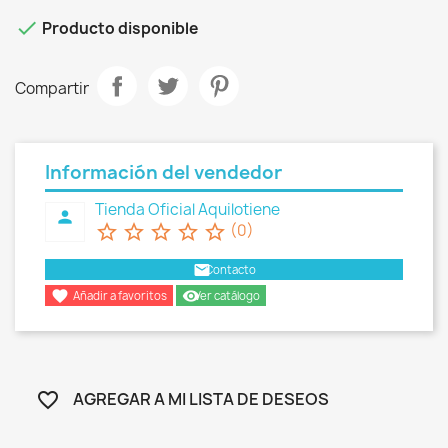

Producto disponible
Compartir
Información del vendedor
Tienda Oficial Aquilotiene
person
star_border
star_border
star_border
star_border
star_border
(0)
email
Contacto

remove_red_eye
Añadir a favoritos
Ver catálogo
AGREGAR A MI LISTA DE DESEOS
favorite_border