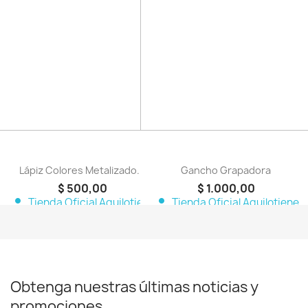
favorite_border
favorite_border
Lápiz Colores Metalizado...
Gancho Grapadora
$ 500,00
$ 1.000,00
person
person
Tienda Oficial Aquilotiene
Tienda Oficial Aquilotiene
Obtenga nuestras últimas noticias y
promociones