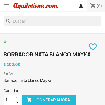
shopping_cart


(0)
search
favorite_border
BORRADOR NATA BLANCO MAYKA
$ 200,00
Sin IVA
Borrador nata blanco Mayka
Cantidad

¡COMPRAR AHORA!