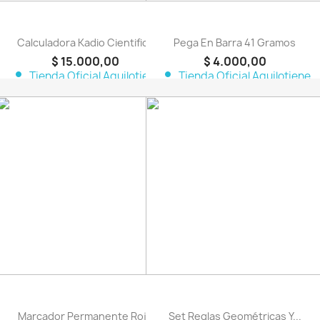
Calculadora Kadio Cientifica
Pega En Barra 41 Gramos
$ 15.000,00
$ 4.000,00
person
person
Tienda Oficial Aquilotiene
Tienda Oficial Aquilotiene
favorite_border
favorite_border
Marcador Permanente Rojo
Set Reglas Geométricas Y...