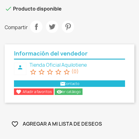

Producto disponible
Compartir
Información del vendedor
Tienda Oficial Aquilotiene
person
star_border
star_border
star_border
star_border
star_border
(0)
email
Contacto

remove_red_eye
Añadir a favoritos
Ver catálogo
AGREGAR A MI LISTA DE DESEOS
favorite_border