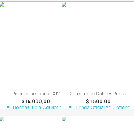
favorite_border
favorite_border
Pinceles Redondos X12
Corrector De Colores Punta...
$ 14.000,00
$ 1.500,00
person
person
Tienda Oficial Aquilotiene
Tienda Oficial Aquilotiene