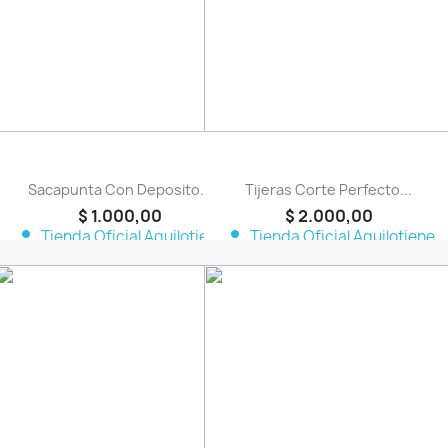
Sacapunta Con Deposito...
Tijeras Corte Perfecto...
$ 1.000,00
$ 2.000,00
person
person
Tienda Oficial Aquilotiene
Tienda Oficial Aquilotiene
favorite_border
favorite_border