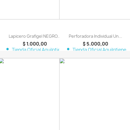
Lapicero Grafigel NEGRO...
Perforadora Individual Un...
$ 1.000,00
$ 5.000,00
person
person
Tienda Oficial Aquilotiene
Tienda Oficial Aquilotiene
favorite_border
favorite_border