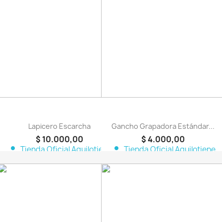
favorite_border
favorite_border
Lapicero Escarcha
Gancho Grapadora Estándar...
$ 10.000,00
$ 4.000,00
person
person
Tienda Oficial Aquilotiene
Tienda Oficial Aquilotiene
favorite_border
favorite_border