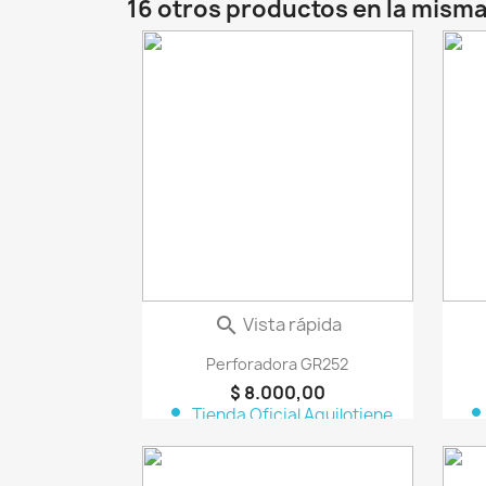
16 otros productos en la misma
favorite_border
Vista rápida

Perforadora GR252
$ 8.000,00
person
perso
Tienda Oficial Aquilotiene