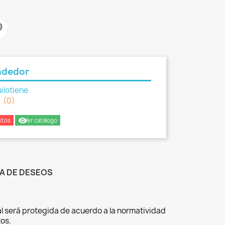
ndedor
ilotiene
er
(0)
remove_red_eye
itos
Ver catálogo
TA DE DESEOS
l será protegida de acuerdo a la normatividad
os.