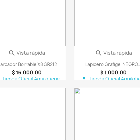
Vista rápida
Vista rápida


arcador Borrable X8 GR212
Lapicero Grafigel NEGRO..
$ 16.000,00
$ 1.000,00
n
person
Tienda Oficial Aquilotiene
Tienda Oficial Aquiloti
favorite_border
fa