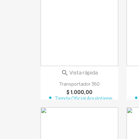
favorite_border
Vista rápida

Transportador 360
$ 1.000,00
person
perso
Tienda Oficial Aquilotiene
favorite_border