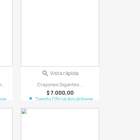
vorite_border
favorite_border
Vista rápida

...
Crayones Gigantes...
$ 7.000,00
person
ene
Tienda Oficial Aquilotiene
vorite_border
favorite_border