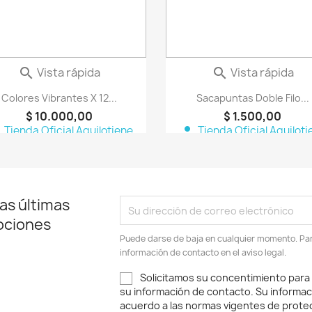
Vista rápida
Vista rápida


Colores Vibrantes X 12...
Sacapuntas Doble Filo...
$ 10.000,00
$ 1.500,00
n
person
Tienda Oficial Aquilotiene
Tienda Oficial Aquiloti
as últimas
ociones
Puede darse de baja en cualquier momento. Para
información de contacto en el aviso legal.
Solicitamos su concentimiento para
su información de contacto. Su informac
acuerdo a las normas vigentes de protec