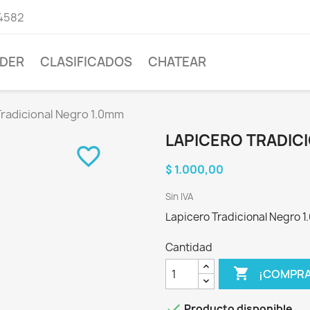
4582
DER
CLASIFICADOS
CHATEAR
Tradicional Negro 1.0mm
LAPICERO TRADIC
favorite_border
$ 1.000,00
Sin IVA
Lapicero Tradicional Negro 
Cantidad

¡COMPRA

Producto disponible