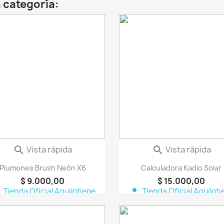
 categoría:
favorite_border
fa
Vista rápida
Vista rápida


Plumones Brush Neón X6
Calculadora Kadio Solar
$ 9.000,00
$ 15.000,00
n
person
Tienda Oficial Aquilotiene
Tienda Oficial Aquiloti