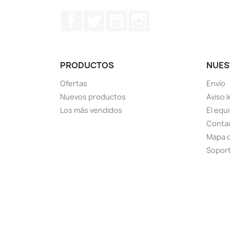
Facebook
Twitter
YouTube
Instagram
PRODUCTOS
NUES
Ofertas
Envío
Nuevos productos
Aviso l
Los más vendidos
El equ
Conta
Mapa d
Sopor