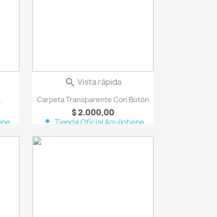
Vista rápida

.
Carpeta Transparente Con Botón
$ 2.000,00
person
ene
Tienda Oficial Aquilotiene
vorite_border
favorite_border