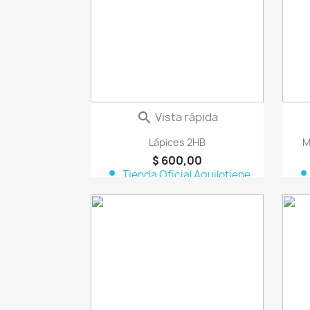
Vista rápida

Lápices 2HB
M
$ 600,00
person
perso
Tienda Oficial Aquilotiene
favorite_border