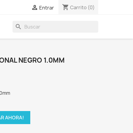
shopping_cart

Carrito
(0)
Entrar
search
IONAL NEGRO 1.0MM
1.0mm
R AHORA!