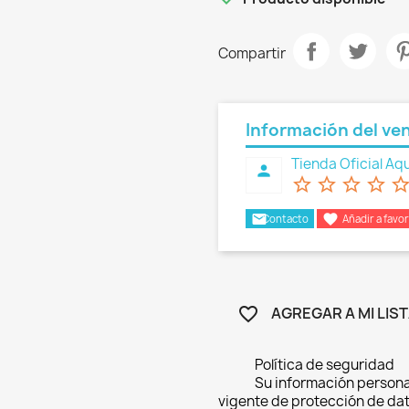
Compartir
Información del ve
Tienda Oficial Aqu
person
star_border
star_border
star_border
star_border
star_bord
email

Contacto
Añadir a favor
AGREGAR A MI LIS
favorite_border
Política de seguridad
Su información persona
vigente de protección de dat