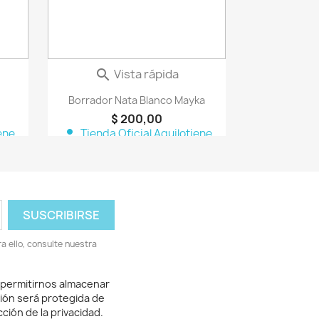
Vista rápida

Borrador Nata Blanco Mayka
$ 200,00
person
ene
Tienda Oficial Aquilotiene
 ello, consulte nuestra
 permitirnos almacenar
ión será protegida de
ción de la privacidad.