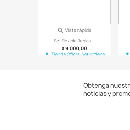
Vista rápida

Set Flexible Reglas...
$ 9.000,00
person
perso
Tienda Oficial Aquilotiene
Obtenga nuestr
noticias y prom