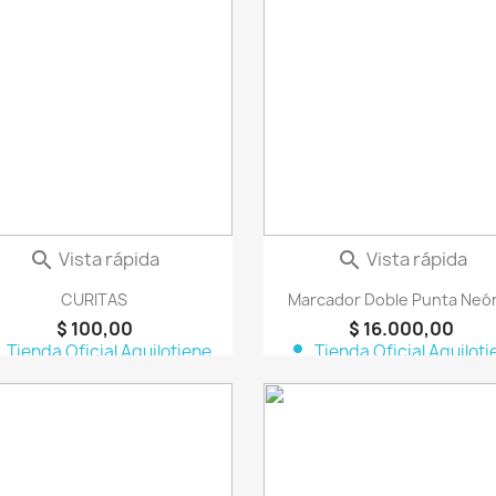
favorite_border
fa
Vista rápida
Vista rápida


CURITAS
Marcador Doble Punta Neón
$ 100,00
$ 16.000,00
n
person
Tienda Oficial Aquilotiene
Tienda Oficial Aquiloti
favorite_border
fa