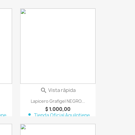
vorite_border
favorite_border
Vista rápida

Lapicero Grafigel NEGRO...
$ 1.000,00
person
ene
Tienda Oficial Aquilotiene