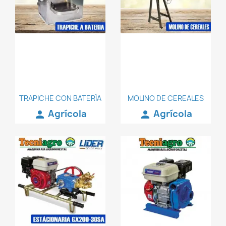
TRAPICHE CON BATERÍA
MOLINO DE CEREALES
Agrícola
Agrícola
person
person
favorite_border
favorite_border