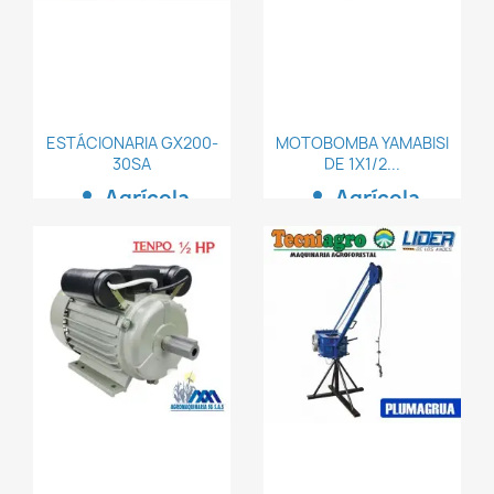
ESTÁCIONARIA GX200-
MOTOBOMBA YAMABISI
30SA
DE 1X1/2...
Agrícola
Agrícola
person
person
favorite_border
favorite_border