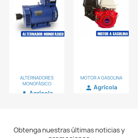
favorite_border
favorite_border
ALTERNADORES
MOTOR A GASOLINA
MONOFÁSICO
Agrícola
person
Agrícola
person
Obtenga nuestras últimas noticias y