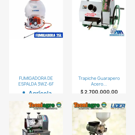
favorite_border
favorite_border
FUMIGADORA DE
Trapiche Guarapero
ESPALDA 3WZ-6F
Acero...
$ 2.700.000,00
Agrícola
person
person
AGROMAQUINARIA
SG S.A.S
favorite_border
favorite_border