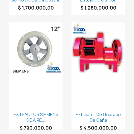
$ 1.700.000,00
$ 1.280.000,00
person
person
AGROMAQUINARIA
AGROMAQUINARIA
SG S.A.S
SG S.A.S
favorite_border
favorite_border
EXTRACTOR SIEMENS
Extractor De Guarapo
DE AIRE...
De Caña
$ 790.000,00
$ 4.500.000,00