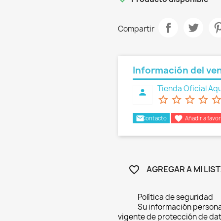
Compartir
Información del ve
Tienda Oficial Aqu
person
star_border
star_border
star_border
star_border
star_bord
email

Contacto
Añadir a favor
AGREGAR A MI LIS
favorite_border
Política de seguridad
Su información persona
vigente de protección de dat