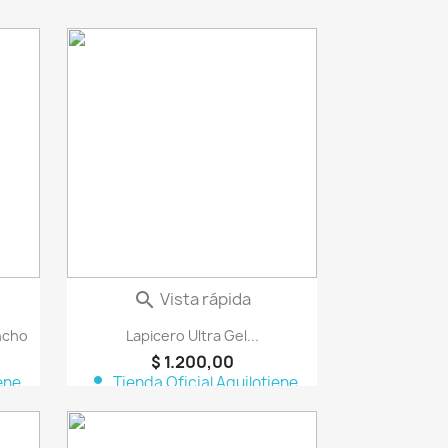
vorite_border
favorite_border
Vista rápida

ncho
Lapicero Ultra Gel...
$ 1.200,00
person
ene
Tienda Oficial Aquilotiene