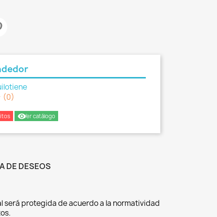
ndedor
ilotiene
er
(0)
remove_red_eye
itos
Ver catálogo
TA DE DESEOS
l será protegida de acuerdo a la normatividad
os.