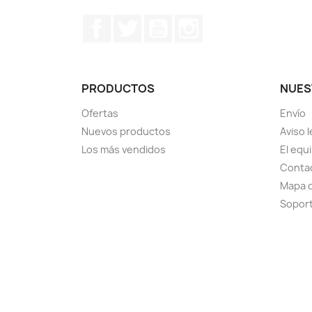
Facebook
Twitter
YouTube
Instagram
PRODUCTOS
NUES
Ofertas
Envío
Nuevos productos
Aviso l
Los más vendidos
El equ
Conta
Mapa d
Sopor