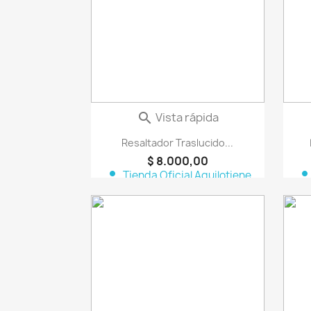
Vista rápida

Resaltador Traslucido...
$ 8.000,00
person
perso
Tienda Oficial Aquilotiene
favorite_border