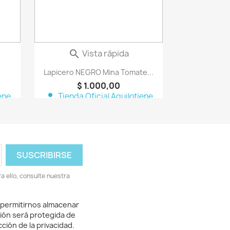
Vista rápida

Lapicero NEGRO Mina Tomate...
$ 1.000,00
person
ene
Tienda Oficial Aquilotiene
 ello, consulte nuestra
 permitirnos almacenar
ión será protegida de
ción de la privacidad.