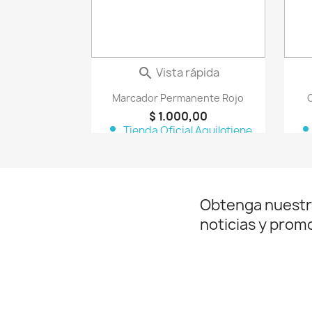
Vista rápida

Marcador Permanente Rojo
C
$ 1.000,00
person
perso
Tienda Oficial Aquilotiene
Obtenga nuestr
noticias y prom