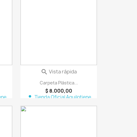
vorite_border
favorite_border
Vista rápida

Carpeta Plástica...
$ 8.000,00
person
ene
Tienda Oficial Aquilotiene
vorite_border
favorite_border