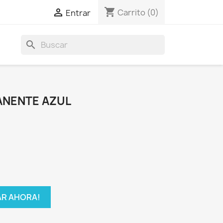
shopping_cart

Carrito
(0)
Entrar
search
NENTE AZUL
R AHORA!