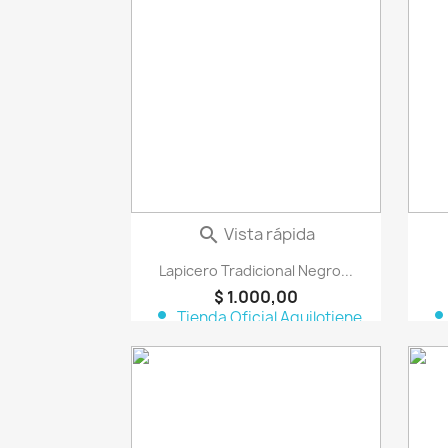
favorite_border
Vista rápida

Lapicero Tradicional Negro...
$ 1.000,00
person
perso
Tienda Oficial Aquilotiene
favorite_border