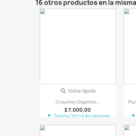
16 otros productos en la misma
favorite_border
Vista rápida

Crayones Gigantes...
Plu
$ 7.000,00
person
perso
Tienda Oficial Aquilotiene