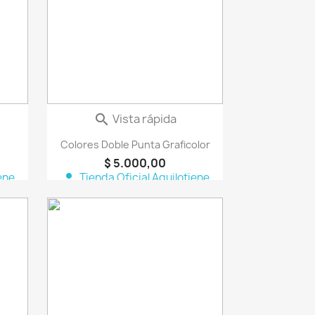
Vista rápida

Colores Doble Punta Graficolor
$ 5.000,00
person
ene
Tienda Oficial Aquilotiene
vorite_border
favorite_border