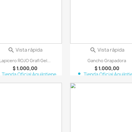
Vista rápida
Vista rápida


Lapicero ROJO Grafi Gel...
Gancho Grapadora
$ 1.000,00
$ 1.000,00
n
person
Tienda Oficial Aquilotiene
Tienda Oficial Aquiloti
favorite_border
fa