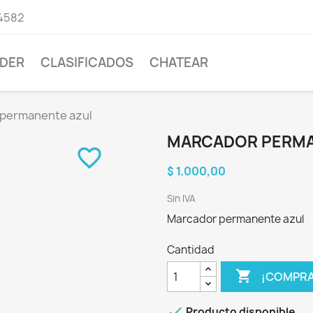
4582
DER
CLASIFICADOS
CHATEAR
 permanente azul
MARCADOR PERMA
favorite_border
$ 1.000,00
Sin IVA
Marcador permanente azul
Cantidad

¡COMPRA

Producto disponible