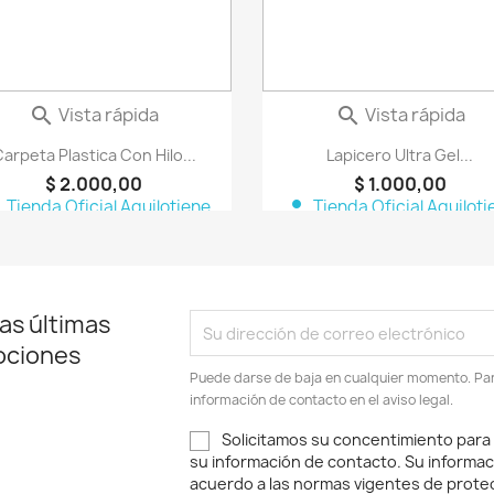
Vista rápida
Vista rápida


arpeta Plastica Con Hilo...
Lapicero Ultra Gel...
$ 2.000,00
$ 1.000,00
n
person
Tienda Oficial Aquilotiene
Tienda Oficial Aquiloti
as últimas
ociones
Puede darse de baja en cualquier momento. Para
información de contacto en el aviso legal.
Solicitamos su concentimiento para
su información de contacto. Su informac
acuerdo a las normas vigentes de protec