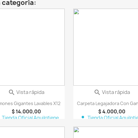
 categoría:
favorite_border
fa
Vista rápida
Vista rápida


mones Gigantes Lavables X12
Carpeta Legajadora Con Ga
$ 14.000,00
$ 4.000,00
n
person
Tienda Oficial Aquilotiene
Tienda Oficial Aquiloti