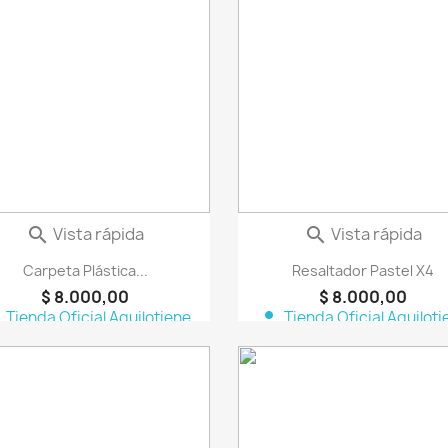
favorite_border
fa
Vista rápida
Vista rápida


Carpeta Plástica...
Resaltador Pastel X4
$ 8.000,00
$ 8.000,00
n
person
Tienda Oficial Aquilotiene
Tienda Oficial Aquiloti
favorite_border
fa