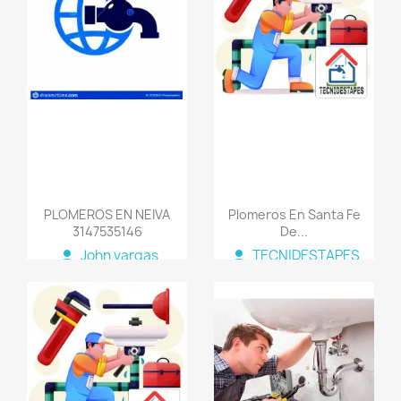
favorite_border
favorite_border
PLOMEROS EN NEIVA
Plomeros En Santa Fe
3147535146
De...
person
person
John vargas
TECNIDESTAPES
COLOMBIA
favorite_border
favorite_border