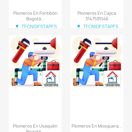
Plomeros En Fontibón
Plomeros En Cajica
Bogotá...
3147535146
person
person
TECNIDESTAPES
TECNIDESTAPES
COLOMBIA
COLOMBIA
favorite_border
favorite_border
Plomeros En Usaquén
Plomeros En Mosquera...
Bogotá...