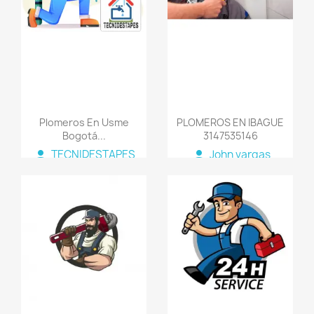
Plomeros En Usme
PLOMEROS EN IBAGUE
Bogotá...
3147535146
person
person
TECNIDESTAPES
John vargas
COLOMBIA
favorite_border
favorite_border