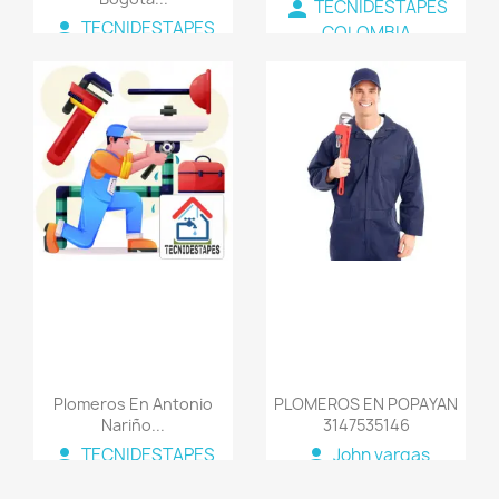
person
TECNIDESTAPES
person
TECNIDESTAPES
COLOMBIA
COLOMBIA
favorite_border
favorite_border
Plomeros En Antonio
PLOMEROS EN POPAYAN
Nariño...
3147535146
person
person
TECNIDESTAPES
John vargas
COLOMBIA