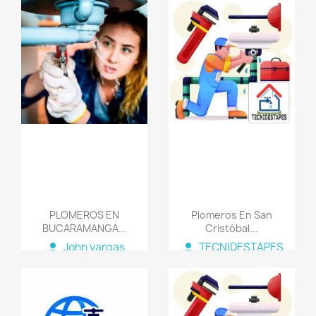
favorite_border
favorite_border
PLOMEROS EN
Plomeros En San
BUCARAMANGA...
Cristóbal...
person
person
John vargas
TECNIDESTAPES
COLOMBIA