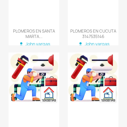
PLOMEROS EN SANTA
PLOMEROS EN CUCUTA
MARTA...
3147535146
person
person
John vargas
John vargas
favorite_border
favorite_border