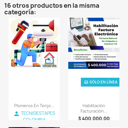
16 otros productos en la misma
categoría:
favorite_border
favorite_border
SÓLO EN LÍNEA
Plomeros En Tenjo...
Habilitación
Facturación...
person
TECNIDESTAPES
$ 400.000,00
COLOMBIA
person
+COLSOPORTE