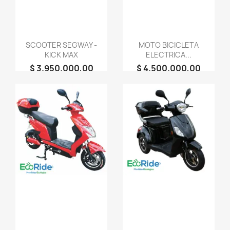
SCOOTER SEGWAY -
MOTO BICICLETA
KICK MAX
ELECTRICA...
$ 3.950.000,00
$ 4.500.000,00
person
person
EcoRide Pasto -
EcoRide Pasto -
Movilidad eléctrica
Movilidad eléctrica
favorite_border
favorite_border