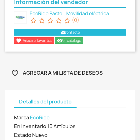
Información del vendedor
EcoRide Pasto - Movilidad eléctrica
star_border
star_border
star_border
star_border
star_border
(0)
email
Contacto

remove_red_eye
Añadir a favoritos
Ver catálogo
AGREGAR A MI LISTA DE DESEOS
favorite_border
Detalles del producto
Marca
EcoRide
En inventario
10 Artículos
Estado
Nuevo