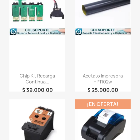
favorite_border
favorite_border
Chip Kit Recarga
Acetato Impresora
Continua...
HP1102w
$ 39.000,00
$ 25.000,00
person
person
+COLSOPORTE
+COLSOPORTE
¡EN OFERTA!
favorite_border
favorite_border