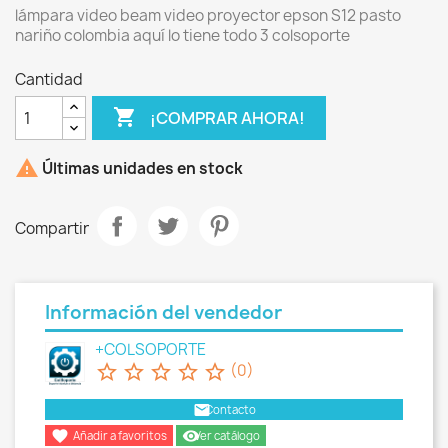
lámpara video beam video proyector epson S12 pasto
nariño colombia aquí lo tiene todo 3 colsoporte
Cantidad

¡COMPRAR AHORA!

Últimas unidades en stock
Compartir
Información del vendedor
+COLSOPORTE
star_border
star_border
star_border
star_border
star_border
(0)
email
Contacto

remove_red_eye
Añadir a favoritos
Ver catálogo