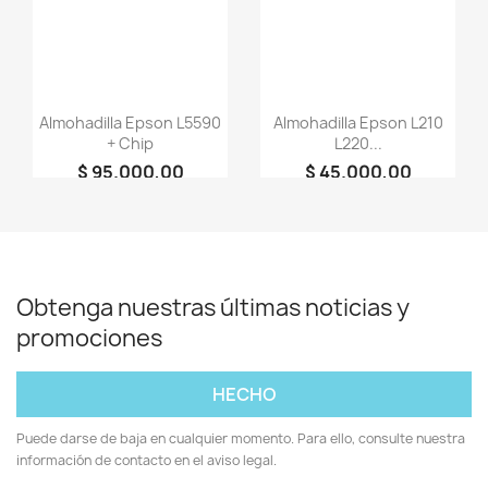
Almohadilla Epson L5590
Almohadilla Epson L210
+ Chip
L220...
$ 95.000,00
$ 45.000,00
person
person
+COLSOPORTE
+COLSOPORTE
Obtenga nuestras últimas noticias y
promociones
Puede darse de baja en cualquier momento. Para ello, consulte nuestra
información de contacto en el aviso legal.