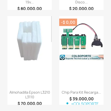
19v...
Disco...
$ 80.000,00
$ 20.000,00
person
person
+COLSOPORTE
+COLSOPORTE
-$ 0,00
favorite_border
favorite_border
Almohadilla Epson L3210
Chip Para Kit Recarga...
L3110
$ 39.000,00
$ 70.000,00
person
+COLSOPORTE
person
+COLSOPORTE