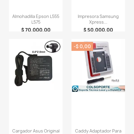
Almohadilla Epson L555
Impresora Samsung
L575
Xpress...
$ 70.000,00
$ 50.000,00
person
person
+COLSOPORTE
+COLSOPORTE
-$ 0,00
favorite_border
favorite_border
Cargador Asus Original
Caddy Adaptador Para