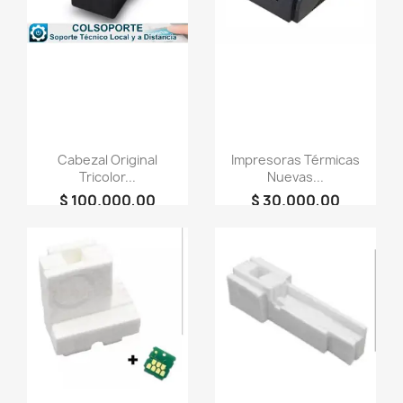
Cabezal Original
Impresoras Térmicas
Tricolor...
Nuevas...
$ 100.000,00
$ 30.000,00
person
person
+COLSOPORTE
+COLSOPORTE
favorite_border
favorite_border