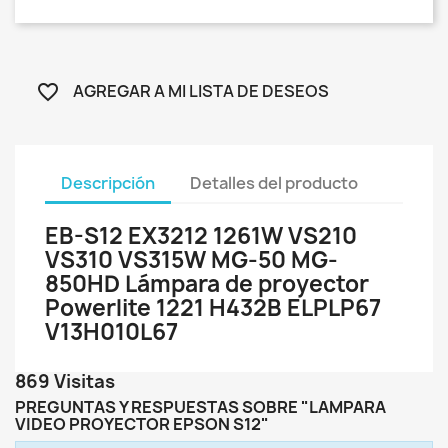
AGREGAR A MI LISTA DE DESEOS
favorite_border
Descripción
Detalles del producto
EB-S12 EX3212 1261W VS210
VS310 VS315W MG-50 MG-
850HD Lámpara de proyector
Powerlite 1221 H432B ELPLP67
V13H010L67
869 Visitas
PREGUNTAS Y RESPUESTAS SOBRE "LAMPARA
VIDEO PROYECTOR EPSON S12"