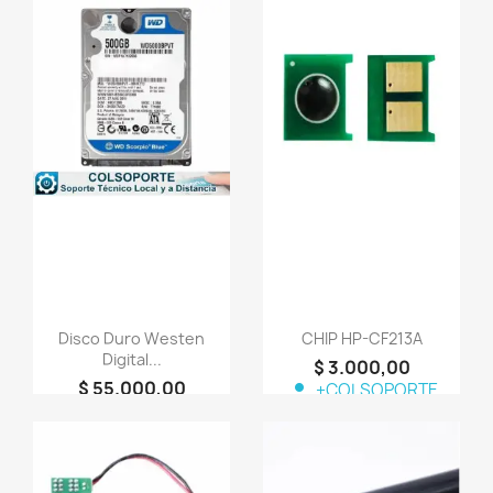
favorite_border
favorite_border
Disco Duro Westen
CHIP HP-CF213A
Digital...
$ 3.000,00
$ 55.000,00
person
+COLSOPORTE
person
+COLSOPORTE