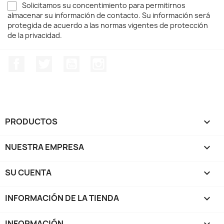
Solicitamos su concentimiento para permitirnos
almacenar su información de contacto. Su información será
protegida de acuerdo a las normas vigentes de protección
de la privacidad.
Facebook
Twitter
YouTube
Instagram
PRODUCTOS

NUESTRA EMPRESA

SU CUENTA

INFORMACIÓN DE LA TIENDA
keyboard_arrow_down
INFORMACIÓN
