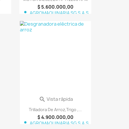
$ 5.600.000,00
person
AGROMAQUINARIA SG S.A.S
favorite_border
pida
Vista rápida

Trilladora De Arroz,Trigo ,...
$ 4.900.000,00
person
AGROMAQUINARIA SG S.A.S