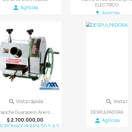
ELECTRICO
person
Agrícola
person
Agrícola
favorite_border
favorite_border
Vista rápida
Vista rá


rapiche Guarapero Acero...
DESPULPADORA
$ 2.700.000,00
person
Agrícola
AGROMAQUINARIA SG S.A.S