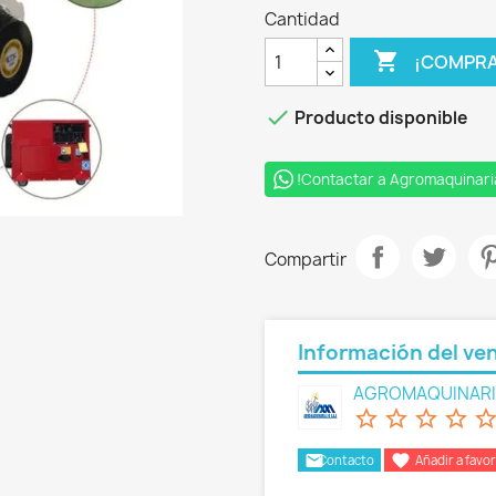
Cantidad

¡COMPRA

Producto disponible
!Contactar a Agromaquinari
Compartir
Información del ve
AGROMAQUINARIA
star_border
star_border
star_border
star_border
star_bord
email

Contacto
Añadir a favor