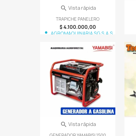
Vista rápida

TRAPICHE PANELERO
$ 4.100.000,00
person
AGROMAQUINARIA SG S.A.S
favorite_border
Vista rápida

GENERADOR YAMABISI 1500