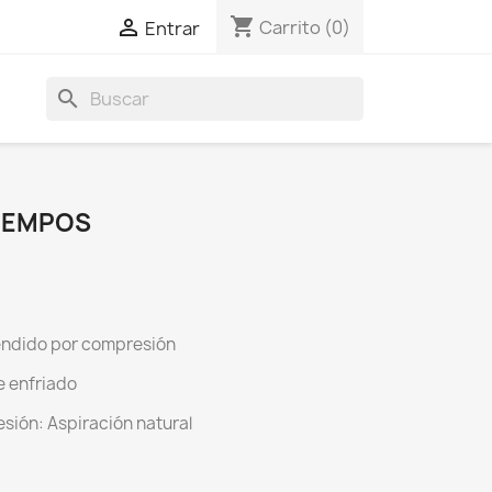
shopping_cart

Carrito
(0)
Entrar
search
TIEMPOS
ndido por compresión
re enfriado
esión: Aspiración natural