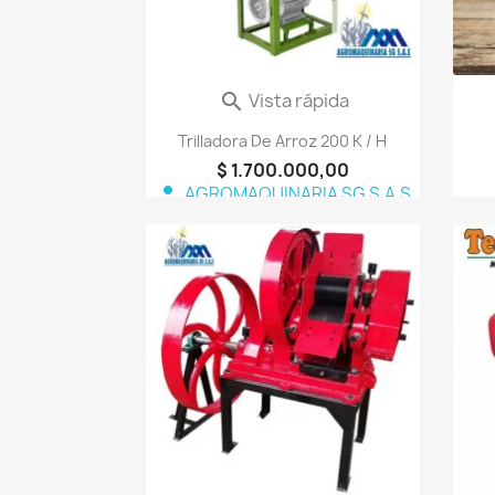
Vista rápida

Trilladora De Arroz 200 K / H
$ 1.700.000,00
person
AGROMAQUINARIA SG S.A.S
favorite_border