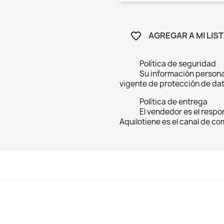
AGREGAR A MI LIS
favorite_border
Política de seguridad
Su información persona
vigente de protección de dat
Política de entrega
El vendedor es el respo
Aquilotiene es el canal de c