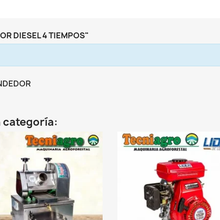
R DIESEL 4 TIEMPOS"
ENDEDOR
 categoría:
favorite_border
fav