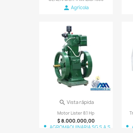
person
Agrícola
favorite_border
Vista rápida

Motor Lister 8.1 Hp
T
$ 8.000.000,00
person
person
AGROMAQUINARIA SG S.A.S