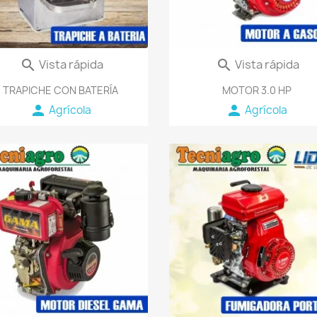
Vista rápida
Vista rápida


TRAPICHE CON BATERÍA
MOTOR 3.0 HP
person
person
Agrícola
Agrícola
favorite_border
fav