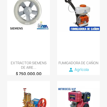
favorite_border
favorite_border
EXTRACTOR SIEMENS
FUMIGADORA DE CAÑON
DE AIRE...
person
Agrícola
$ 750.000,00
person
AGROMAQUINARIA
SG S.A.S
favorite_border
favorite_border