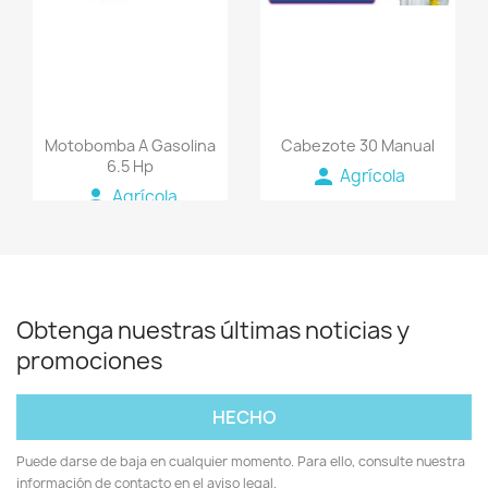
Motobomba A Gasolina
Cabezote 30 Manual
6.5 Hp
person
Agrícola
person
Agrícola
Obtenga nuestras últimas noticias y
promociones
Puede darse de baja en cualquier momento. Para ello, consulte nuestra
información de contacto en el aviso legal.