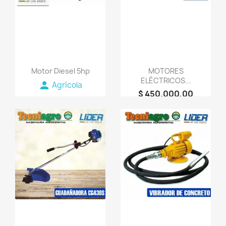
Motor Diesel 5hp
MOTORES
ELÉCTRICOS...
person
Agrícola
$ 450.000,00
person
AGROMAQUINARIA
SG S.A.S
favorite_border
favorite_border