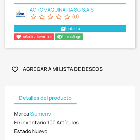
AGROMAQUINARIA SG S.A.S
star_border
star_border
star_border
star_border
star_border
(0)
email
Contacto

remove_red_eye
Añadir a favoritos
Ver catálogo
AGREGAR A MI LISTA DE DESEOS
favorite_border
Detalles del producto
Marca
Siemens
En inventario
100 Artículos
Estado
Nuevo