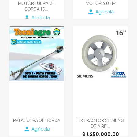
MOTOR FUERA DE
MOTOR 3.0 HP
BORDA 15...
person
Agrícola
person
Agrícola
favorite_border
favorite_border
PATA FUERA DE BORDA
EXTRACTOR SIEMENS
DE AIRE...
person
Agrícola
$ 1.250.000,00