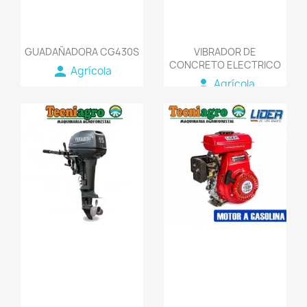
GUADAÑADORA CG430S
VIBRADOR DE
CONCRETO ELECTRICO
person
Agrícola
person
Agrícola
favorite_border
favorite_border