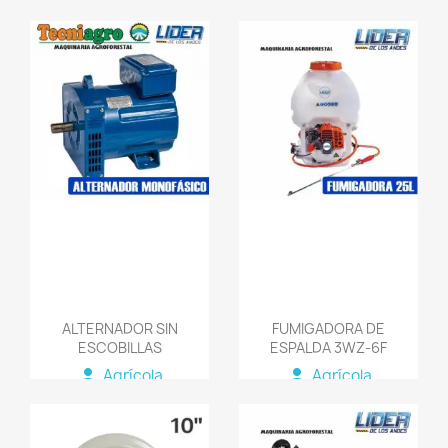
person
AGROMAQUINARIA
SG S.A.S
favorite_border
favorite_border
ALTERNADOR SIN
FUMIGADORA DE
ESCOBILLAS
ESPALDA 3WZ-6F
person
person
Agrícola
Agrícola