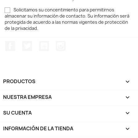
Solicitamos su concentimiento para permitirnos
almacenar su información de contacto. Su información será
protegida de acuerdo a las normas vigentes de protección
de la privacidad.
Facebook
Twitter
YouTube
Instagram
PRODUCTOS

NUESTRA EMPRESA

SU CUENTA

INFORMACIÓN DE LA TIENDA
keyboard_arrow_down