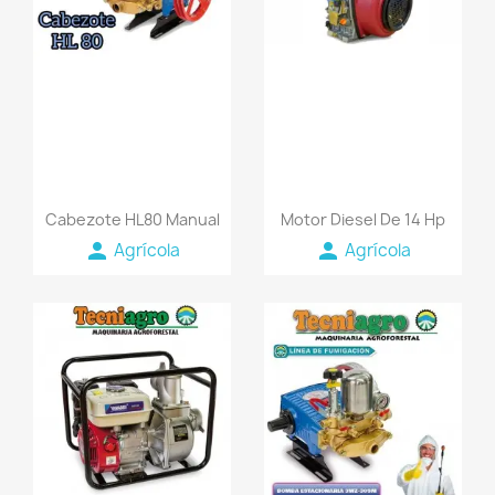
Cabezote HL80 Manual
Motor Diesel De 14 Hp
person
person
Agrícola
Agrícola
favorite_border
favorite_border