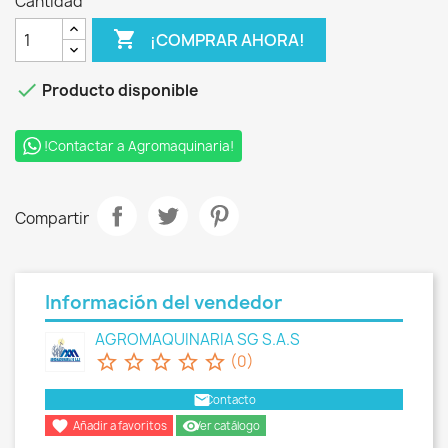
Cantidad

¡COMPRAR AHORA!

Producto disponible
!Contactar a Agromaquinaria!
Compartir
Información del vendedor
AGROMAQUINARIA SG S.A.S
star_border
star_border
star_border
star_border
star_border
(0)
email
Contacto

remove_red_eye
Añadir a favoritos
Ver catálogo