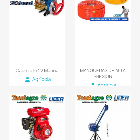
favorite_border
favorite_border
Cabezote 22 Manual
MANGUERAS DE ALTA
PRESIÓN
person
Agrícola
person
Agrícola
favorite_border
favorite_border