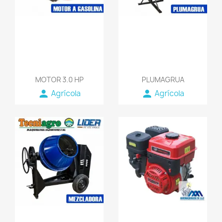
MOTOR 3.0 HP
PLUMAGRUA
person
person
Agrícola
Agrícola
favorite_border
favorite_border