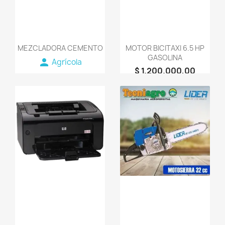
MEZCLADORA CEMENTO
MOTOR BICITAXI 6.5 HP
GASOLINA
person
Agrícola
$ 1.200.000,00
person
AGROMAQUINARIA
SG S.A.S
favorite_border
favorite_border