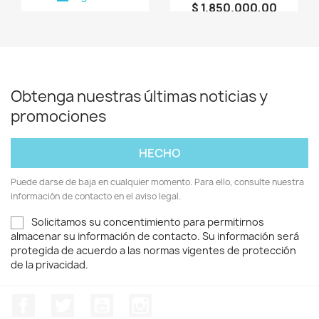
$ 1.850.000,00
person
AGROMAQUINARIA
SG S.A.S
Obtenga nuestras últimas noticias y
promociones
Puede darse de baja en cualquier momento. Para ello, consulte nuestra
información de contacto en el aviso legal.
Solicitamos su concentimiento para permitirnos
almacenar su información de contacto. Su información será
protegida de acuerdo a las normas vigentes de protección
de la privacidad.
Facebook
Twitter
YouTube
Instagram