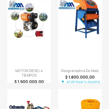
favorite_border
favorite_border
MOTOR DIESEL 4
Desgranadora De Maíz
TIEMPOS
$ 1.800.000,00
$ 1.900.000,00
person
AGROMAQUINARIA
person
AGROMAQUINARIA
SG S.A.S
SG S.A.S