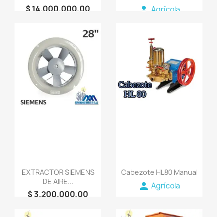
$ 14.000.000,00
person
Agrícola
person
AGROMAQUINARIA
SG S.A.S
favorite_border
favorite_border
EXTRACTOR SIEMENS
Cabezote HL80 Manual
DE AIRE...
person
Agrícola
$ 3.200.000,00
person
AGROMAQUINARIA
SG S.A.S