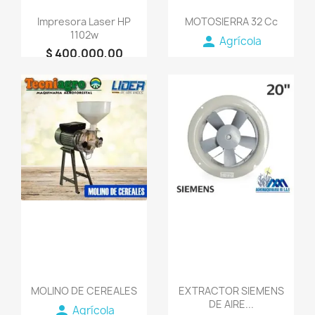
Impresora Laser HP
MOTOSIERRA 32 Cc
1102w
person
Agrícola
$ 400.000,00
person
+COLSOPORTE
favorite_border
favorite_border
MOLINO DE CEREALES
EXTRACTOR SIEMENS
DE AIRE...
person
Agrícola