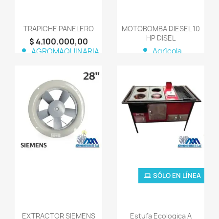
TRAPICHE PANELERO
MOTOBOMBA DIESEL 10
HP DISEL
$ 4.100.000,00
person
Agrícola
person
AGROMAQUINARIA
SG S.A.S
favorite_border
favorite_border
SÓLO EN LÍNEA
EXTRACTOR SIEMENS
Estufa Ecologica A