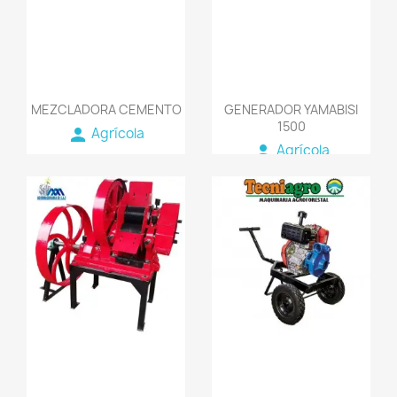
MEZCLADORA CEMENTO
GENERADOR YAMABISI
1500
person
Agrícola
person
Agrícola
favorite_border
favorite_border