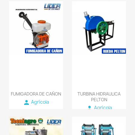
SG S.A.S
favorite_border
favorite_border
FUMIGADORA DE CAÑON
TURBINA HIDRAULICA
PELTON
person
Agrícola
person
Agrícola