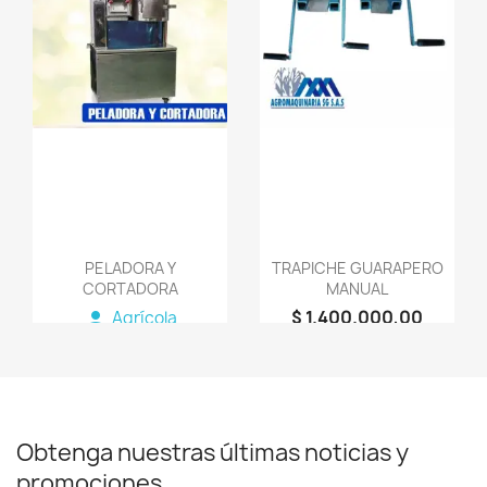
favorite_border
favorite_border
PELADORA Y
TRAPICHE GUARAPERO
CORTADORA
MANUAL
$ 1.400.000,00
person
Agrícola
person
AGROMAQUINARIA
SG S.A.S
Obtenga nuestras últimas noticias y
promociones