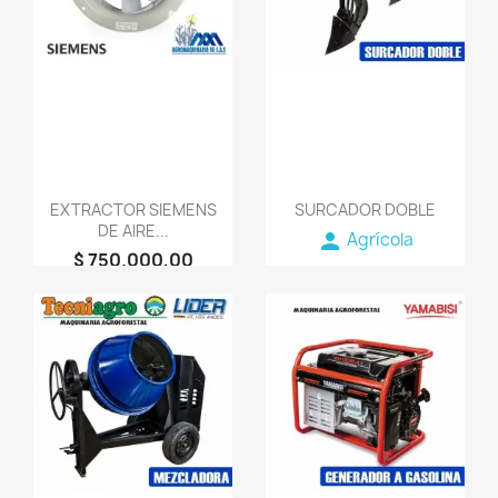
EXTRACTOR SIEMENS
SURCADOR DOBLE
DE AIRE...
person
Agrícola
$ 750.000,00
person
AGROMAQUINARIA
SG S.A.S
favorite_border
favorite_border