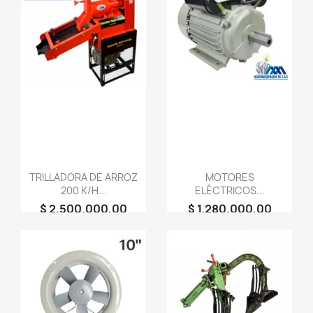
favorite_border
favorite_border
TRILLADORA DE ARROZ
MOTORES
200 K/H...
ELÉCTRICOS...
$ 2.500.000,00
$ 1.280.000,00
person
person
AGROMAQUINARIA
AGROMAQUINARIA
SG S.A.S
SG S.A.S
favorite_border
favorite_border