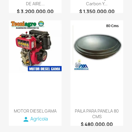
DE AIRE...
Carbon Y...
$ 3.200.000,00
$ 1.350.000,00
person
person
AGROMAQUINARIA
AGROMAQUINARIA
SG S.A.S
SG S.A.S
favorite_border
favorite_border
MOTOR DIESEL GAMA
PAILA PARA PANELA 80
CMS
person
Agrícola
$ 480.000,00
person
AGROMAQUINARIA