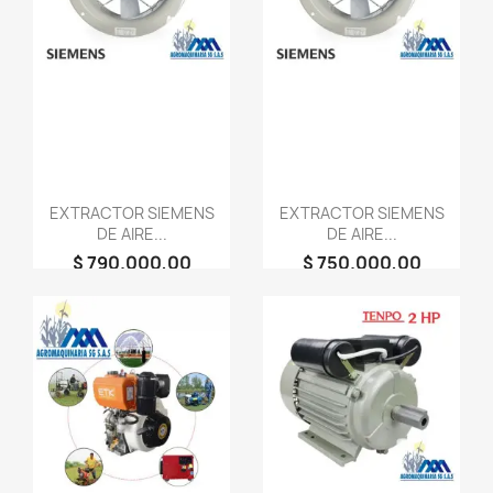
EXTRACTOR SIEMENS
EXTRACTOR SIEMENS
DE AIRE...
DE AIRE...
$ 790.000,00
$ 750.000,00
person
person
AGROMAQUINARIA
AGROMAQUINARIA
SG S.A.S
SG S.A.S
favorite_border
favorite_border