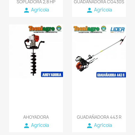
SOPLADORA 2,8 HP
GUADAÑADORA CG430S
person
person
Agrícola
Agrícola
favorite_border
favorite_border
AHOYADORA
GUADAÑADORA 443 R
person
person
Agrícola
Agrícola