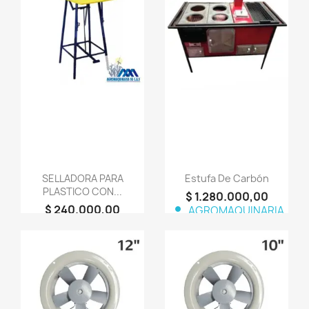
favorite_border
favorite_border
SELLADORA PARA
Estufa De Carbón
PLASTICO CON...
$ 1.280.000,00
$ 240.000,00
person
AGROMAQUINARIA
person
AGROMAQUINARIA
SG S.A.S
SG S.A.S
favorite_border
favorite_border