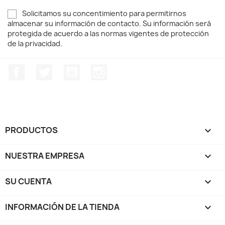
Solicitamos su concentimiento para permitirnos
almacenar su información de contacto. Su información será
protegida de acuerdo a las normas vigentes de protección
de la privacidad.
Facebook
Twitter
YouTube
Instagram
PRODUCTOS

NUESTRA EMPRESA

SU CUENTA

INFORMACIÓN DE LA TIENDA
keyboard_arrow_down