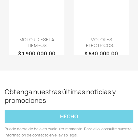
MOTOR DIESEL 4
MOTORES
TIEMPOS
ELÉCTRICOS...
$ 1.900.000,00
$ 630.000,00
person
person
AGROMAQUINARIA
AGROMAQUINARIA
SG S.A.S
SG S.A.S
Obtenga nuestras últimas noticias y
promociones
Puede darse de baja en cualquier momento. Para ello, consulte nuestra
información de contacto en el aviso legal.