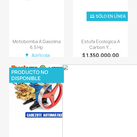
SÓLO EN LÍNEA
Motobomba A Gasolina
Estufa Ecologica A
6.5 Hp
Carbon Y...
$ 1.350.000,00
person
Agrícola
person
AGROMAQUINARIA
SG S.A.S
PRODUCTO NO
DISPONIBLE
favorite_border
favorite_border