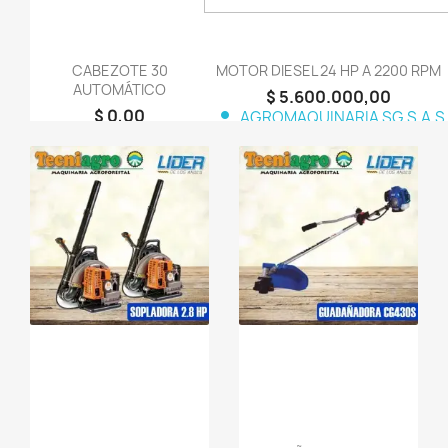
CABEZOTE 30
MOTOR DIESEL 24 HP A 2200 RPM
AUTOMÁTICO
$ 5.600.000,00
$ 0,00
person
AGROMAQUINARIA SG S.A.S
person
Agrícola
favorite_border
favorite_border