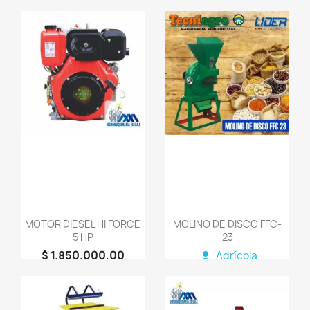
favorite_border
favorite_border
MOTOR DIESEL HI FORCE
MOLINO DE DISCO FFC-
5 HP
23
$ 1.850.000,00
person
Agrícola
person
AGROMAQUINARIA
SG S.A.S