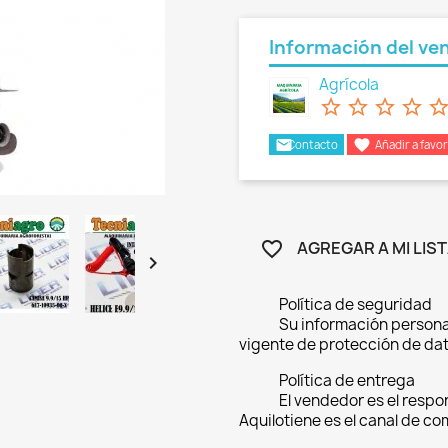
Información del ve
Agrícola
star_border
star_border
star_border
star_border
star_bord
email

Contacto
Añadir a favor
AGREGAR A MI LIS
favorite_border

Política de seguridad
Su información persona
vigente de protección de dat
Política de entrega
El vendedor es el respo
Aquilotiene es el canal de c