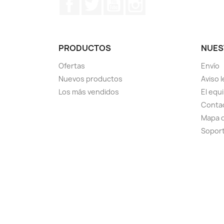
Facebook
Twitter
YouTube
Instagram
PRODUCTOS
NUES
Ofertas
Envío
Nuevos productos
Aviso l
Los más vendidos
El equ
Conta
Mapa d
Sopor