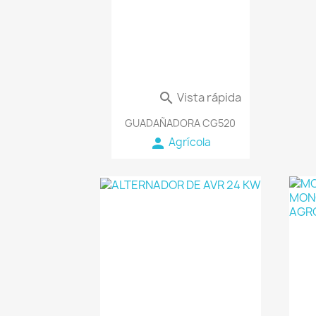
Vista rápida

GUADAÑADORA CG520
person
Agrícola
favorite_border