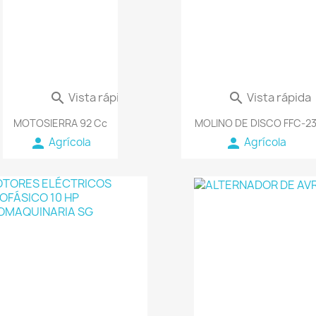
Vista rápida
Vista rápida


MOTOSIERRA 92 Cc
MOLINO DE DISCO FFC-2
person
person
Agrícola
Agrícola
favorite_border
favorite_border