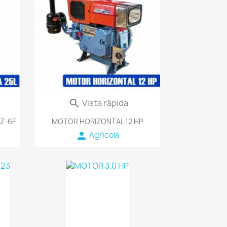
orite_border
favorite_border
Vista rápida

Z-6F
MOTOR HORIZONTAL 12 HP
person
Agrícola
order
favorite_border