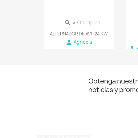
Vista rápida

ALTERNADOR DE AVR 24 KW
person
Agrícola
person
Obtenga nuestr
noticias y prom