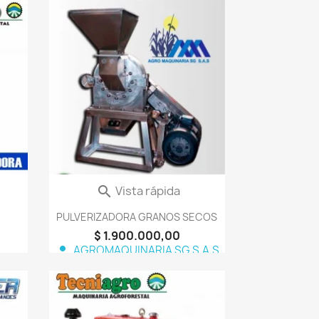
orite_border
favorite_border
Vista rápida

PULVERIZADORA GRANOS SECOS
$ 1.900.000,00
person
AGROMAQUINARIA SG S.A.S