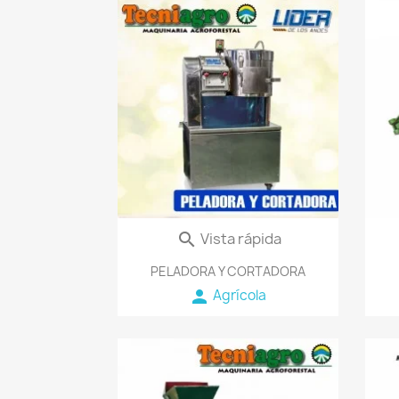
favorite_border
Vista rápida

PELADORA Y CORTADORA
person
Agrícola