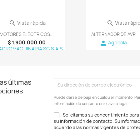
Vista rápida
Vista rápi


MOTORES ELÉCTRICOS...
ALTERNADOR DE AVR
$ 1.900.000,00
person
Agrícola
AGROMAQUINARIA SG S.A.S
as últimas
ociones
Puede darse de baja en cualquier momento. Para
información de contacto en el aviso legal.
Solicitamos su concentimiento para
su información de contacto. Su informac
acuerdo a las normas vigentes de protec