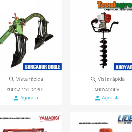
favorite_border
fav
Vista rápida
Vista rápida


SURCADOR DOBLE
AHOYADORA
person
person
Agrícola
Agrícola