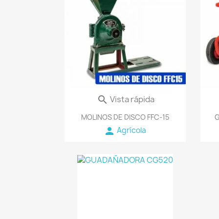
favorite_border
Vista rápida

MOLINOS DE DISCO FFC-15
G
person
Agrícola
favorite_border