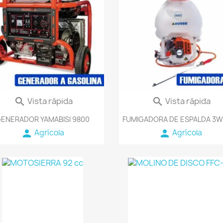
favorite_border
fav
Vista rápida
Vista rápida


ENERADOR YAMABISI 9800
FUMIGADORA DE ESPALDA 3W
person
person
Agrícola
Agrícola
favorite_border
favorite_b