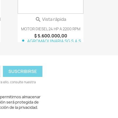
da
Vista rápida

MOTOR DIESEL 24 HP A 2200 RPM
$ 5.600.000,00
person
AGROMAQUINARIA SG S.A.S
 ello, consulte nuestra
 permitirnos almacenar
ión será protegida de
ción de la privacidad.