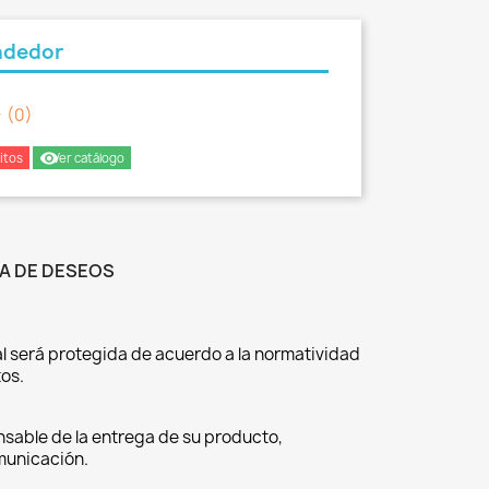
ndedor
er
(0)
remove_red_eye
itos
Ver catálogo
TA DE DESEOS
l será protegida de acuerdo a la normatividad
os.
nsable de la entrega de su producto,
omunicación.