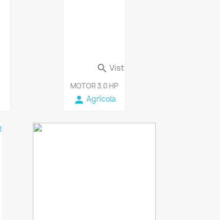
Vista rápida

3
MOTOR 3.0 HP
person
Agrícola
favorite_border