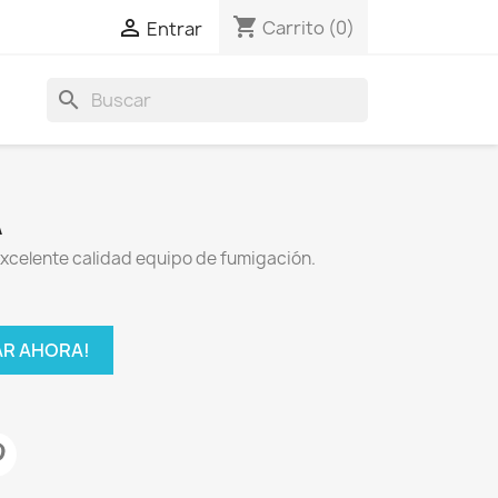
shopping_cart

Carrito
(0)
Entrar
search
A
celente calidad equipo de fumigación.
R AHORA!