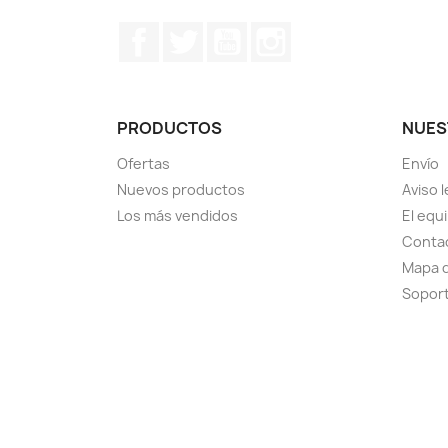
Facebook
Twitter
YouTube
Instagram
PRODUCTOS
NUES
Ofertas
Envío
Nuevos productos
Aviso l
Los más vendidos
El equ
Conta
Mapa d
Sopor