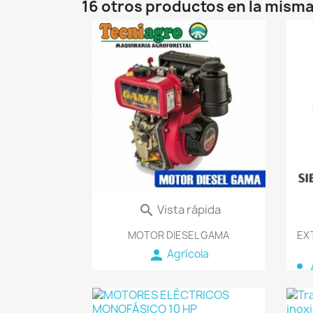
16 otros productos en la misma
favorite_border
Vista rápida

MOTOR DIESEL GAMA
EXT
person
Agrícola
person