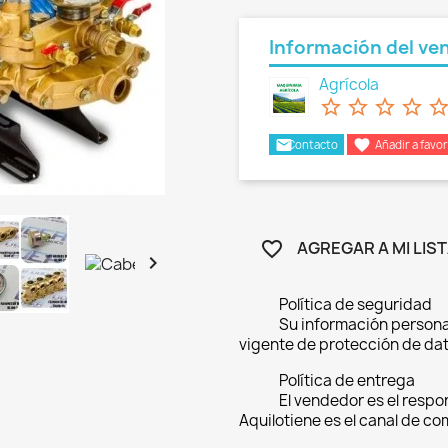
Información del ve
Agrícola
star_border
star_border
star_border
star_border
star_bord
email

Contacto
Añadir a favor
AGREGAR A MI LIS
favorite_border

Política de seguridad
Su información persona
vigente de protección de dat
Política de entrega
El vendedor es el respo
Aquilotiene es el canal de c