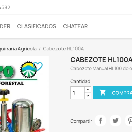
4582
DER
CLASIFICADOS
CHATEAR
uinaria Agrícola
Cabezote HL100A
CABEZOTE HL100
favorite_border
Cabezote Manual HL100 de ex
Cantidad

¡COMPRA
Compartir