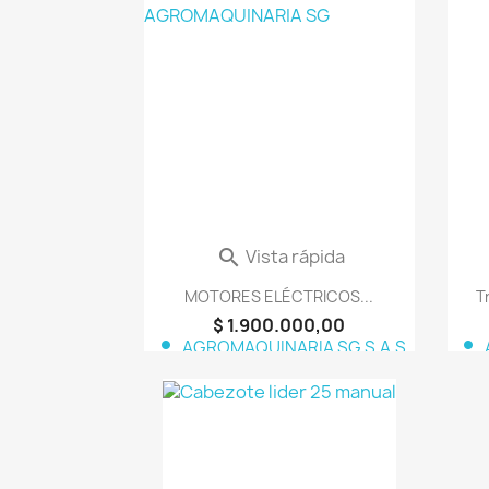
favorite_border
Vista rápida

MOTORES ELÉCTRICOS...
T
$ 1.900.000,00
person
person
AGROMAQUINARIA SG S.A.S
favorite_border