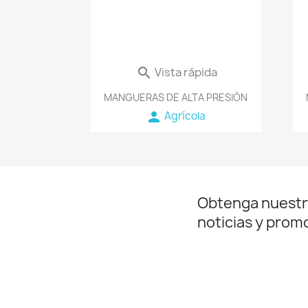
Vista rápida

MANGUERAS DE ALTA PRESIÓN
person
Agrícola
Obtenga nuestr
noticias y prom