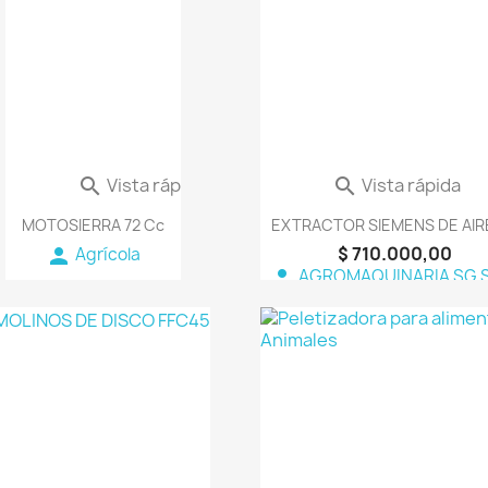
Vista rápida
Vista rápida


MOTOSIERRA 72 Cc
EXTRACTOR SIEMENS DE AIRE 
$ 710.000,00
person
Agrícola
person
AGROMAQUINARIA SG S
favorite_border
fav