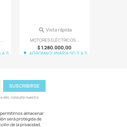
Vista rápida

..
MOTORES ELÉCTRICOS...
$ 1.280.000,00
person
.A.S
AGROMAQUINARIA SG S.A.S
 ello, consulte nuestra
 permitirnos almacenar
ión será protegida de
ción de la privacidad.