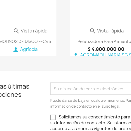
Vista rápida
Vista rápida


MOLINOS DE DISCO FFC45
Peletizadora Para Alimento.
$ 4.800.000,00
person
Agrícola
person
AGROMAQUINARIA SG S
as últimas
ociones
Puede darse de baja en cualquier momento. Para
información de contacto en el aviso legal.
Solicitamos su concentimiento para
su información de contacto. Su informac
acuerdo a las normas vigentes de protec