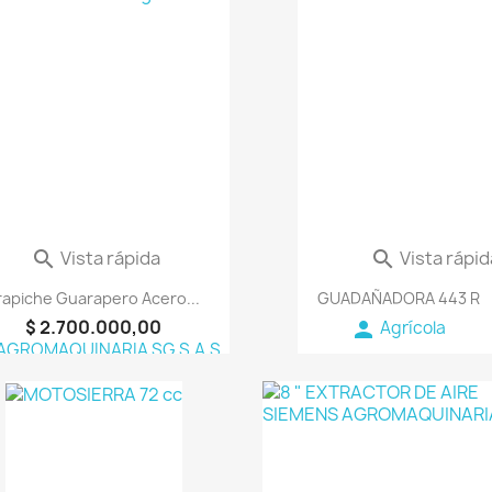
favorite_border
favorite_border
Vista rápida
Vista rápid


rapiche Guarapero Acero...
GUADAÑADORA 443 R
$ 2.700.000,00
person
Agrícola
AGROMAQUINARIA SG S.A.S
favorite_border
fav