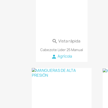
Vista rápida

Cabezote Lider 25 Manual
person
Agrícola
favorite_border