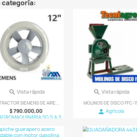
 categoría:
favorite_border
fav
Vista rápida
Vista rápida


RACTOR SIEMENS DE AIRE...
MOLINOS DE DISCO FFC-1
$ 790.000,00
person
Agrícola
AGROMAQUINARIA SG S.A.S