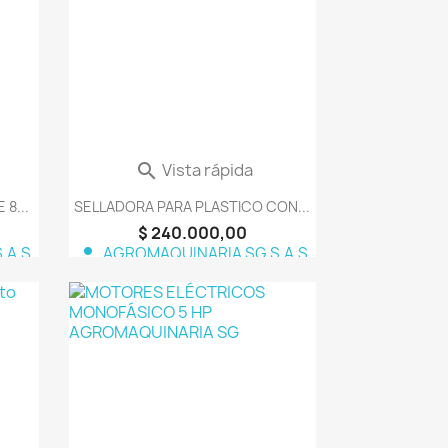
Vista rápida

8...
SELLADORA PARA PLASTICO CON...
$ 240.000,00
person
.A.S
AGROMAQUINARIA SG S.A.S
orite_border
favorite_border