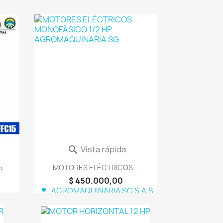
orite_border
favorite_border
Vista rápida

5
MOTORES ELÉCTRICOS...
$ 450.000,00
person
AGROMAQUINARIA SG S.A.S