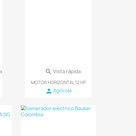
favorite_border
a
Vista rápida

MOTOR HORIZONTAL 12 HP
person
Agrícola
orite_border
favorite_border