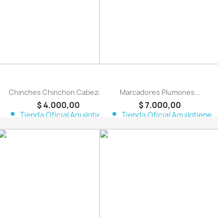
Chinches Chinchon Cabeza...
Marcadores Plumones...
$ 4.000,00
$ 7.000,00
person
person
Tienda Oficial Aquilotiene
Tienda Oficial Aquilotiene
favorite_border
favorite_border