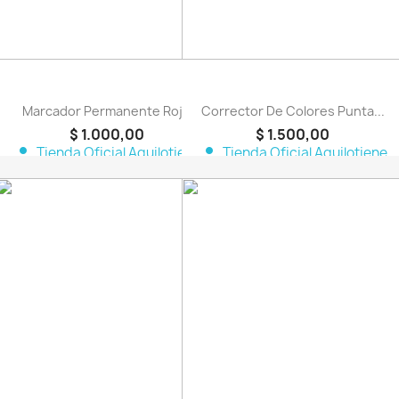
Marcador Permanente Rojo
Corrector De Colores Punta...
$ 1.000,00
$ 1.500,00
person
person
Tienda Oficial Aquilotiene
Tienda Oficial Aquilotiene
favorite_border
favorite_border