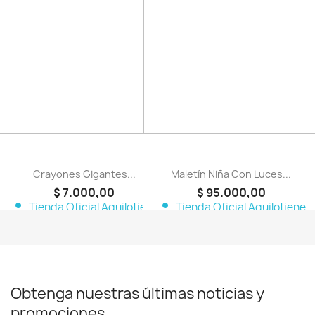
favorite_border
favorite_border
Crayones Gigantes...
Maletín Niña Con Luces...
$ 7.000,00
$ 95.000,00
person
person
Tienda Oficial Aquilotiene
Tienda Oficial Aquilotiene
Obtenga nuestras últimas noticias y
promociones