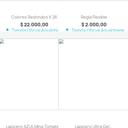
Colores Redondos X 26
Regla Flexible
$ 22.000,00
$ 2.000,00
person
person
Tienda Oficial Aquilotiene
Tienda Oficial Aquilotiene
favorite_border
favorite_border
Lapicero AZUL Mina Tomate...
Lapicero Ultra Gel...