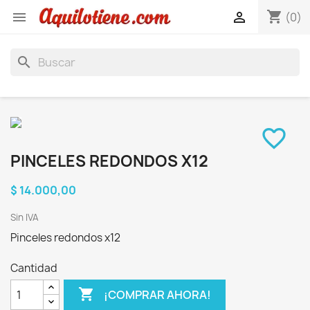
shopping_cart


(0)
search
favorite_border
PINCELES REDONDOS X12
$ 14.000,00
Sin IVA
Pinceles redondos x12
Cantidad

¡COMPRAR AHORA!