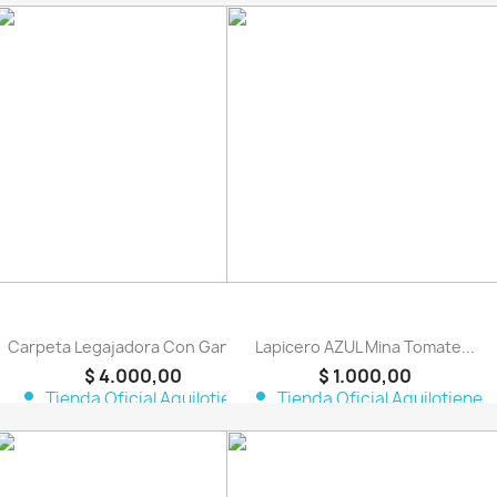
favorite_border
favorite_border
Carpeta Legajadora Con Gancho
Lapicero AZUL Mina Tomate...
$ 4.000,00
$ 1.000,00
person
person
Tienda Oficial Aquilotiene
Tienda Oficial Aquilotiene