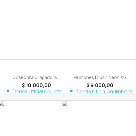
favorite_border
favorite_border
Cosedora Grapadora...
Plumones Brush Neón X6
$ 10.000,00
$ 9.000,00
person
person
Tienda Oficial Aquilotiene
Tienda Oficial Aquilotiene
favorite_border
favorite_border