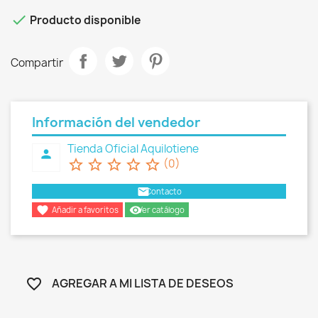

Producto disponible
Compartir
Información del vendedor
Tienda Oficial Aquilotiene
person
star_border
star_border
star_border
star_border
star_border
(0)
email
Contacto

remove_red_eye
Añadir a favoritos
Ver catálogo
AGREGAR A MI LISTA DE DESEOS
favorite_border