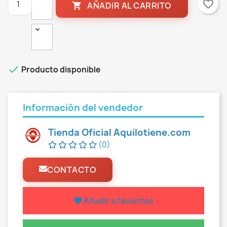
favorite_border
AÑADIR AL CARRITO


Producto disponible
Información del vendedor
Tienda Oficial Aquilotiene.com
(0)
CONTACTO
Añadir a favoritos