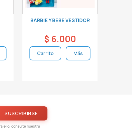
BARBIE Y BEBE VESTIDOR
$ 6.000
Carrito
Más
s
Unidades disponibles
 ello, consulte nuestra