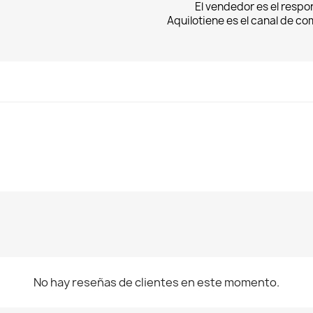
El vendedor es el respo
Aquilotiene es el canal de c
rear lista de deseos
niciar sesión
mbre de la lista de deseos
ñadir a la lista de deseos
be iniciar sesión para guardar productos en su lista de deseos.
No hay reseñas de clientes en este momento.
Crear nueva lista