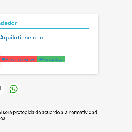
ndedor
l Aquilotiene.com
Añadir a favoritos
Ver catálogo
l será protegida de acuerdo a la normatividad
os.