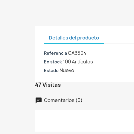
Detalles del producto
CA3504
Referencia
100 Artículos
En stock
Nuevo
Estado
47 Visitas
C
I
Comentarios (0)
chat
No
A
De
add_circle_outline