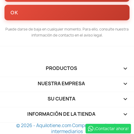
Puede darse de baja en cualquier momento. Para ello, consulte nuestra
información de contacto en el aviso legal.
PRODUCTOS

NUESTRA EMPRESA

SU CUENTA

INFORMACIÓN DE LA TIENDA
keyboard_arrow_down
© 2026 - Aquilotiene.com Comprar y vender sin
¡Contactar ahora!
intermediarios