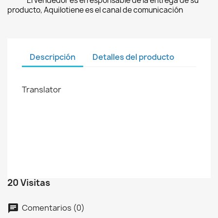
El vendedor es el responsable de la entrega de su
producto, Aquilotiene es el canal de comunicación
Descripción
Detalles del producto
Translator
20 Visitas
Comentarios (0)
chat