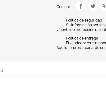
Compartir
Política de seguridad
Su información persona
vigente de protección de dat
Política de entrega
El vendedor es el respo
Aquilotiene es el canal de c
to
rear lista de deseos
niciar sesión