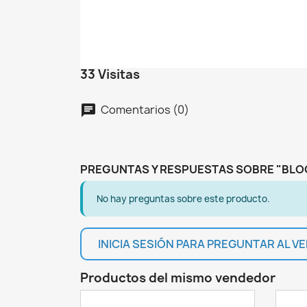
No
A
De
add_circle_outline
33 Visitas
Comentarios (0)
chat
PREGUNTAS Y RESPUESTAS SOBRE "BLO
No hay preguntas sobre este producto.
INICIA SESIÓN PARA PREGUNTAR AL 
Productos del mismo vendedor