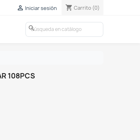
shopping_cart

Carrito
(0)
Iniciar sesión
search
AR 108PCS