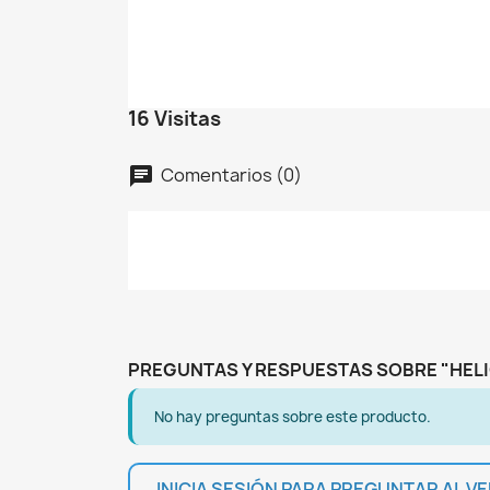
C
I
No
A
De
16 Visitas
add_circle_outline
Comentarios (0)
chat
PREGUNTAS Y RESPUESTAS SOBRE "HELI
No hay preguntas sobre este producto.
INICIA SESIÓN PARA PREGUNTAR AL 