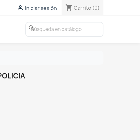
shopping_cart

Carrito
(0)
Iniciar sesión
search
POLICIA