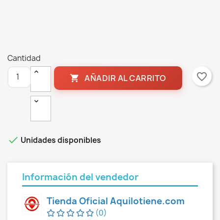
Cantidad
favorite_border
AÑADIR AL CARRITO


Unidades disponibles
Información del vendedor
Tienda Oficial Aquilotiene.com
(0)