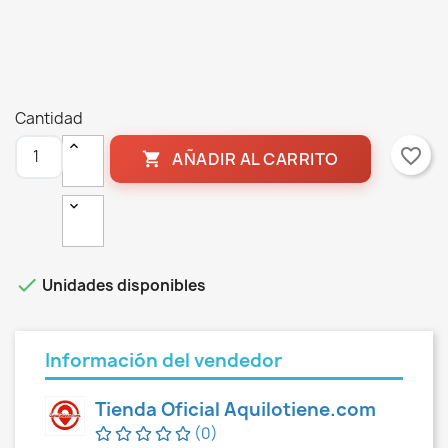
Cantidad
favorite_border
AÑADIR AL CARRITO


Unidades disponibles
Información del vendedor
Tienda Oficial Aquilotiene.com
(0)