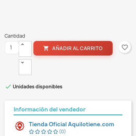
Cantidad
favorite_border
AÑADIR AL CARRITO


Unidades disponibles
Información del vendedor
Tienda Oficial Aquilotiene.com
(0)