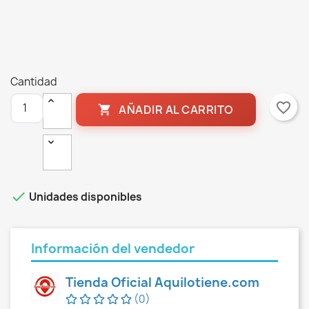
Cantidad
favorite_border
AÑADIR AL CARRITO


Unidades disponibles
Información del vendedor
Tienda Oficial Aquilotiene.com
(0)