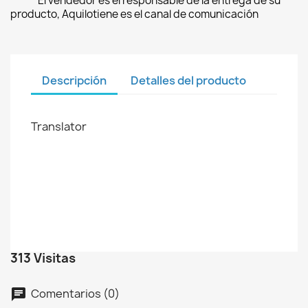
El vendedor es el responsable de la entrega de su
producto, Aquilotiene es el canal de comunicación
Descripción
Detalles del producto
Translator
313 Visitas
Comentarios (0)
chat