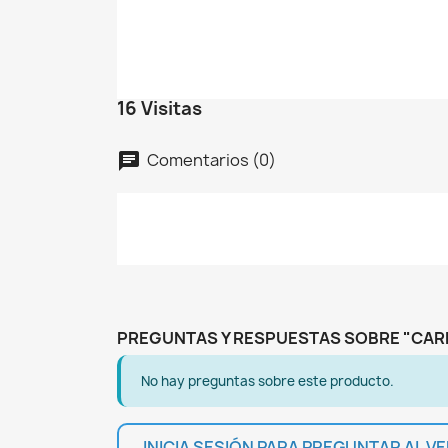
C
I
No
A
De
16 Visitas
add_circle_outline
Comentarios (0)
chat
PREGUNTAS Y RESPUESTAS SOBRE "CAR
No hay preguntas sobre este producto.
INICIA SESIÓN PARA PREGUNTAR AL 