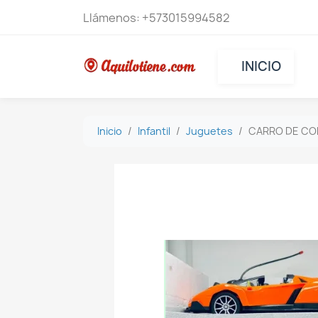
Llámenos:
+573015994582
INICIO
Inicio
Infantil
Juguetes
CARRO DE C