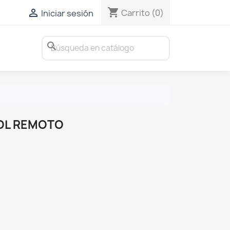
shopping_cart

Carrito
(0)
Iniciar sesión
search
OL REMOTO