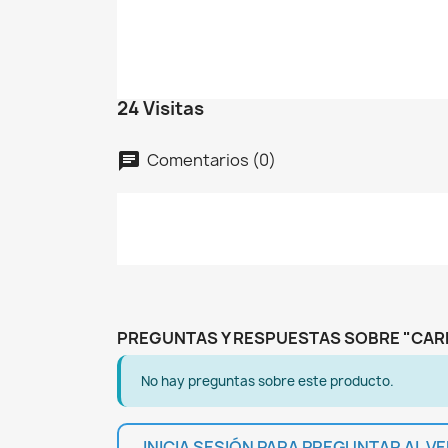
C
I
No
A
De
24 Visitas
add_circle_outline
Comentarios (0)
chat
PREGUNTAS Y RESPUESTAS SOBRE "CAR
No hay preguntas sobre este producto.
INICIA SESIÓN PARA PREGUNTAR AL 