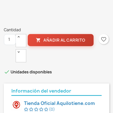
Cantidad
favorite_border
AÑADIR AL CARRITO


Unidades disponibles
Información del vendedor
Tienda Oficial Aquilotiene.com
(0)