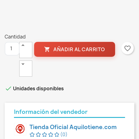
Cantidad
favorite_border
AÑADIR AL CARRITO


Unidades disponibles
Información del vendedor
Tienda Oficial Aquilotiene.com
(0)