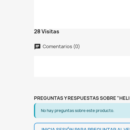
C
I
No
A
De
28 Visitas
add_circle_outline
Comentarios (0)
chat
PREGUNTAS Y RESPUESTAS SOBRE "HELI
No hay preguntas sobre este producto.
INICIA SESIÓN PARA PREGUNTAR AL 