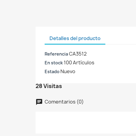
Detalles del producto
CA3512
Referencia
100 Artículos
En stock
Nuevo
Estado
28 Visitas
C
I
Comentarios (0)
chat
No
A
De
add_circle_outline