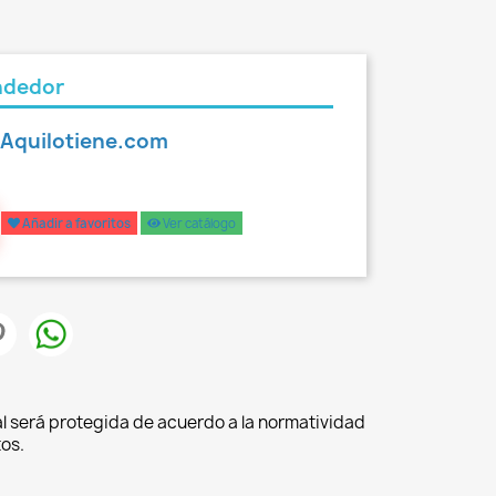
ndedor
l Aquilotiene.com
Añadir a favoritos
Ver catálogo
l será protegida de acuerdo a la normatividad
os.