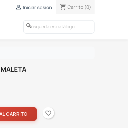
shopping_cart

Carrito
(0)
Iniciar sesión
search
N MALETA
favorite_border
AL CARRITO