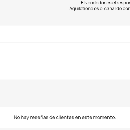
El vendedor es el respo
Aquilotiene es el canal de c
rear lista de deseos
niciar sesión
mbre de la lista de deseos
ñadir a la lista de deseos
be iniciar sesión para guardar productos en su lista de deseos.
No hay reseñas de clientes en este momento.
Crear nueva lista