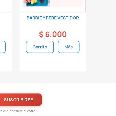
BARBIE Y BEBE VESTIDOR
$ 6.000
Carrito
Más
s
Unidades disponibles
 ello, consulte nuestra